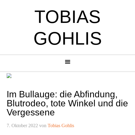
Zur
Zum
Zur
Zur
TOBIAS
Hauptnavigation
Inhalt
Seitenspalte
Fußzeile
springen
springen
springen
springen
GOHLIS
Im Bullauge: die Abfindung,
Blutrodeo, tote Winkel und die
Vergessene
7. Oktober 2022
von
Tobias Gohlis