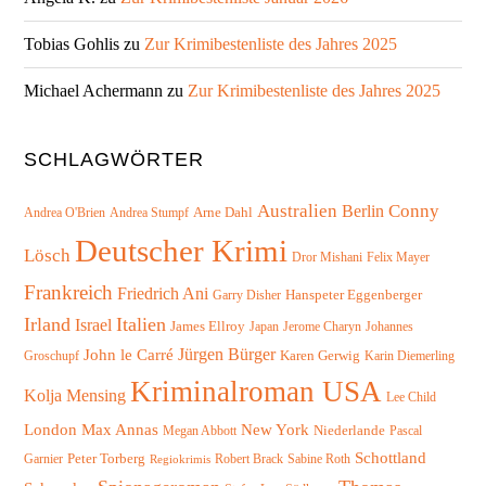
Tobias Gohlis
zu
Zur Krimibestenliste des Jahres 2025
Michael Achermann
zu
Zur Krimibestenliste des Jahres 2025
SCHLAGWÖRTER
Australien
Conny
Berlin
Arne Dahl
Andrea O'Brien
Andrea Stumpf
Deutscher Krimi
Lösch
Felix Mayer
Dror Mishani
Frankreich
Friedrich Ani
Hanspeter Eggenberger
Garry Disher
Irland
Italien
Israel
James Ellroy
Japan
Jerome Charyn
Johannes
Jürgen Bürger
John le Carré
Karen Gerwig
Groschupf
Karin Diemerling
Kriminalroman USA
Kolja Mensing
Lee Child
London
Max Annas
New York
Niederlande
Megan Abbott
Pascal
Schottland
Peter Torberg
Garnier
Robert Brack
Sabine Roth
Regiokrimis