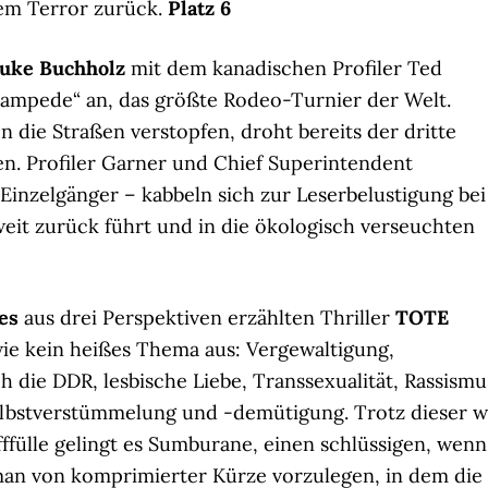
em Terror zurück.
Platz 6
uke Buchholz
mit dem kanadischen Profiler Ted
Stampede“ an, das größte Rodeo-Turnier der Welt.
 die Straßen verstopfen, droht bereits der dritte
n. Profiler Garner und Chief Superintendent
 Einzelgänger – kabbeln sich zur Leserbelustigung bei
weit zurück führt und in die ökologisch verseuchten
es
aus drei Perspektiven erzählten Thriller
TOTE
wie kein heißes Thema aus: Vergewaltigung,
die DDR, lesbische Liebe, Transsexualität, Rassismu
lbstverstümmelung und -demütigung. Trotz dieser w
ülle gelingt es Sumburane, einen schlüssigen, wenn
man von komprimierter Kürze vorzulegen, in dem die