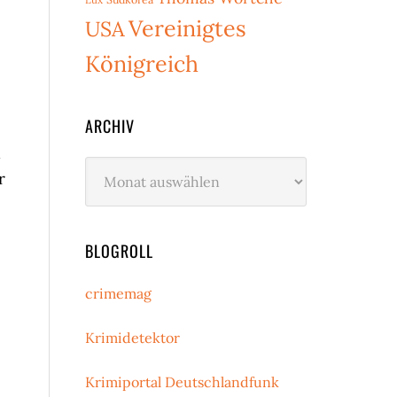
Vereinigtes
USA
Königreich
ARCHIV
d
Archiv
r
BLOGROLL
e
crimemag
Krimidetektor
Krimiportal Deutschlandfunk