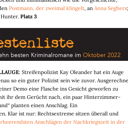
 den
Postmann, der zweimal klingelt
, an
Anna Seghers
t Hunter.
Platz 3
LLAUGE
: Streifenpolizist Kay Oleander hat ein Auge
genau so ein guter Polizist sein wie zuvor. Ausgerechn
i einer Demo eine Flasche ins Gesicht geworfen zu
mit ihr dem Gerücht nach, ein paar Hinterzimmer-
nd“ planten einen Anschlag. Ein
n. Klar ist nur: Rechtsextreme sitzen überall und
erheerendsten Anschlägen der Nachkriegszeit in der