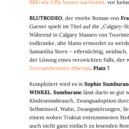
BRD wie Uffa Jensen nachweist,
vor kein
BLUTRODEO
, der zweite Roman von
Fra
Garner spielt im Titel auf die „Calgary-
Während in Calgary Massen von Touristen
todkranke, alte Mann ermordet zu werde
Samantha Stern – eifersüchtig, neidisch,
der Lösung eines verzwickten Falls, der 
Teersandwüsten Albertas
.
Platz 7
Kompliziert wird es in
Sophie Sumburan
WINKEL
.
Sumburane
lässt darin so gut 
Kindesmissbrauch, Zwangsadoption durch 
Selbstmord, Wahn, Zwangsstörungen, Se
einem woken Traktat entnommenen Stofff
auch nicht ganz einfach zu lesenden Ro