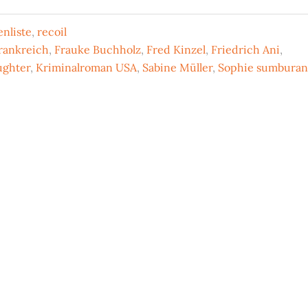
nliste
,
recoil
rankreich
,
Frauke Buchholz
,
Fred Kinzel
,
Friedrich Ani
,
ughter
,
Kriminalroman USA
,
Sabine Müller
,
Sophie sumbura