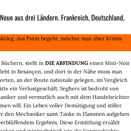
eue aus drei Ländern. Frankreich, Deutschland,
skrieg, das Putin begeht, möchte man über Krimis
 Büchern, stellt in
DIE ABFINDUNG
einen Mini-Noir
r lebt in Besançon, und dort in der Nähe muss man
orten, an der Route nationale gelegen, im Vergleich
tte ein Verlustgeschäft. Seghers ist bedroht von
haniker und vermutlich auch mit dem Handelsrichter
men will. Ein Leben voller Demütigung und stiller
, er den Mechaniker samt Tanke in Flammen aufgehen
t verblüffendem Ergebnis. Diese Ermittlung erzählt
cken und minimalistisch wie die Vorgeschichte,