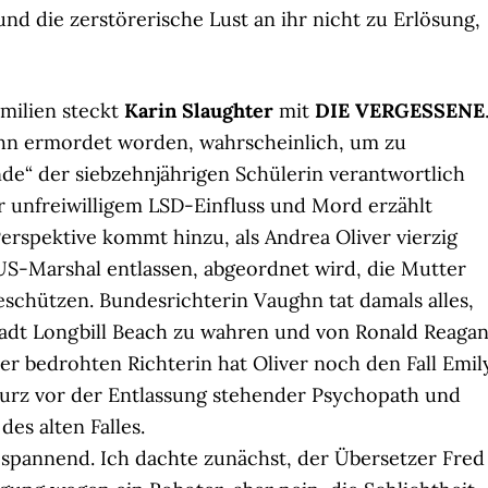
d die zerstörerische Lust an ihr nicht zu Erlösung,
amilien steckt
Karin Slaughter
mit
DIE VERGESSENE
hn ermordet worden, wahrscheinlich, um zu
nde“ der siebzehnjährigen Schülerin verantwortlich
 unfreiwilligem LSD-Einfluss und Mord erzählt
Perspektive kommt hinzu, als Andrea Oliver vierzig
 US-Marshal entlassen, abgeordnet wird, die Mutter
schützen. Bundesrichterin Vaughn tat damals alles,
tadt Longbill Beach zu wahren und von Ronald Reaga
r bedrohten Richterin hat Oliver noch den Fall Emil
 kurz vor der Entlassung stehender Psychopath und
des alten Falles.
pannend. Ich dachte zunächst, der Übersetzer Fred