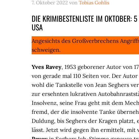
7. Oktober 2022
von
Tobias Gohlis
DIE KRIMIBESTENLISTE IM OKTOBER: 5 N
USA
Angesichts des Großverbrechens Angriff
schweigen.
Yves Ravey
, 1953 geborener Autor von 17
von gerade mal 110 Seiten vor. Der Auto
wohl die Tankstelle von Jean Seghers ver
zur ersehnten lukrativen Autobahnraststä
Insolvenz, seine Frau geht mit dem Mec
fremd, der die insolvente Tanke überneh
Duldung, bis Seghers der Kragen platzt
lässt. Jetzt wird gegen ihn ermittelt, mi
Ravey
in Seghers Ich-Stimme genauso tro