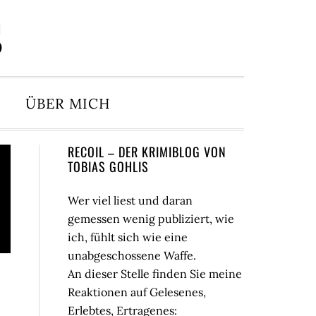
S
ÜBER MICH
Seitenspalte
RECOIL – DER KRIMIBLOG VON
TOBIAS GOHLIS
Wer viel liest und daran
gemessen wenig publiziert, wie
ich, fühlt sich wie eine
unabgeschossene Waffe.
An dieser Stelle finden Sie meine
Reaktionen auf Gelesenes,
Erlebtes, Ertragenes: