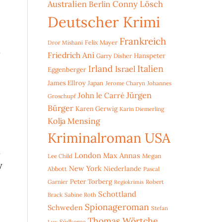
Australien
Conny Lösch
Berlin
Deutscher Krimi
Frankreich
Dror Mishani
Felix Mayer
.
Friedrich Ani
Hanspeter
Garry Disher
Irland
Italien
Israel
Eggenberger
James Ellroy
Japan
Jerome Charyn
Johannes
Jürgen
John le Carré
Groschupf
Bürger
Karen Gerwig
Karin Diemerling
Kolja Mensing
Kriminalroman USA
n
London
Max Annas
Lee Child
Megan
y
New York
Niederlande
Abbott
Pascal
Peter Torberg
Garnier
Robert
Regiokrimis
Schottland
Brack
Sabine Roth
Spionageroman
Schweden
Stefan
Thomas Wörtche
Lux
Südkorea