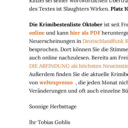
Kinzel sei seiner wortwörtlichen Übertra
des Textes ist Slaughters Wirken.
Platz 1
Die Krimibestenliste Oktober
ist seit F
online
und kann
hier als PDF
herunterge
Neuerscheinungen in
Deutschlandfunk K
besprochen. Dort können Sie die Stimmen
auch online nachzulesen. Bereits am Fre
DIE ABFINDUNG als höchsten Neueinsti
Außerdem finden Sie die aktuelle Krimib
von
weltexpresso
, die jeden Monat nic
Veränderungen und oft auch einzelne Bü
Sonnige Herbsttage
Ihr Tobias Gohlis