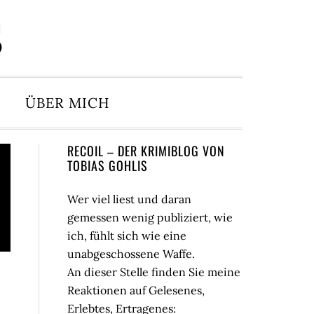
S
ÜBER MICH
Seitenspalte
RECOIL – DER KRIMIBLOG VON
TOBIAS GOHLIS
Wer viel liest und daran
gemessen wenig publiziert, wie
ich, fühlt sich wie eine
unabgeschossene Waffe.
An dieser Stelle finden Sie meine
Reaktionen auf Gelesenes,
Erlebtes, Ertragenes: