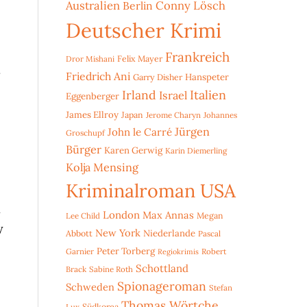
Australien
Conny Lösch
Berlin
Deutscher Krimi
Frankreich
Dror Mishani
Felix Mayer
.
Friedrich Ani
Hanspeter
Garry Disher
Irland
Italien
Israel
Eggenberger
James Ellroy
Japan
Jerome Charyn
Johannes
Jürgen
John le Carré
Groschupf
Bürger
Karen Gerwig
Karin Diemerling
Kolja Mensing
Kriminalroman USA
n
London
Max Annas
Lee Child
Megan
y
New York
Niederlande
Abbott
Pascal
Peter Torberg
Garnier
Robert
Regiokrimis
Schottland
Brack
Sabine Roth
Spionageroman
Schweden
Stefan
Thomas Wörtche
Lux
Südkorea