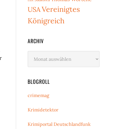
Vereinigtes
USA
Königreich
ARCHIV
d
Archiv
r
BLOGROLL
e
crimemag
Krimidetektor
Krimiportal Deutschlandfunk