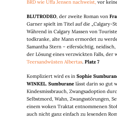
BRD wie Uffa Jensen nachweist,
vor kein
BLUTRODEO
, der zweite Roman von
Fra
Garner spielt im Titel auf die „Calgary-
Während in Calgary Massen von Touristen
todkranke, alte Mann ermordet zu werde
Samantha Stern – eifersüchtig, neidisch,
der Lösung eines verzwickten Falls, der 
Teersandwüsten Albertas
.
Platz 7
Kompliziert wird es in
Sophie Sumburan
WINKEL
.
Sumburane
lässt darin so gut 
Kindesmissbrauch, Zwangsadoption durch 
Selbstmord, Wahn, Zwangsstörungen, Se
einem woken Traktat entnommenen Stofff
auch nicht ganz einfach zu lesenden Ro