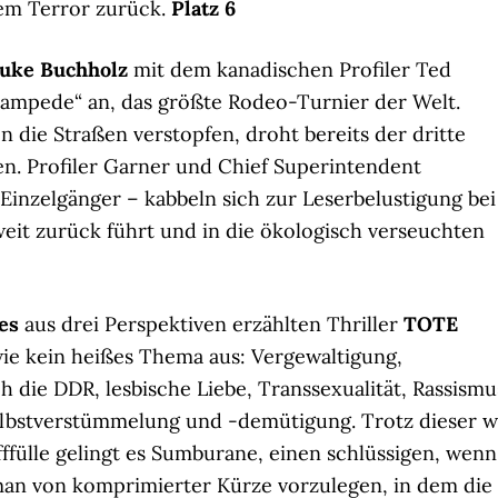
em Terror zurück.
Platz 6
uke Buchholz
mit dem kanadischen Profiler Ted
Stampede“ an, das größte Rodeo-Turnier der Welt.
 die Straßen verstopfen, droht bereits der dritte
n. Profiler Garner und Chief Superintendent
 Einzelgänger – kabbeln sich zur Leserbelustigung bei
weit zurück führt und in die ökologisch verseuchten
es
aus drei Perspektiven erzählten Thriller
TOTE
wie kein heißes Thema aus: Vergewaltigung,
die DDR, lesbische Liebe, Transsexualität, Rassismu
lbstverstümmelung und -demütigung. Trotz dieser w
ülle gelingt es Sumburane, einen schlüssigen, wenn
man von komprimierter Kürze vorzulegen, in dem die