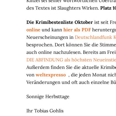
Kinzel sei seiner wortwörtlichen Übertra
des Textes ist Slaughters Wirken.
Platz 1
Die Krimibestenliste Oktober
ist seit F
online
und kann
hier als PDF
herunterge
Neuerscheinungen in
Deutschlandfunk K
besprochen. Dort können Sie die Stimmen
auch online nachzulesen. Bereits am Fre
DIE ABFINDUNG als höchsten Neueinsti
Außerdem finden Sie die aktuelle Krimib
von
weltexpresso
, die jeden Monat nic
Veränderungen und oft auch einzelne Bü
Sonnige Herbsttage
Ihr Tobias Gohlis