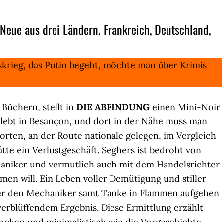
eue aus drei Ländern. Frankreich, Deutschland,
skrieg, das Putin begeht, möchte man über Krimis
 Büchern, stellt in
DIE ABFINDUNG
einen Mini-Noir
r lebt in Besançon, und dort in der Nähe muss man
orten, an der Route nationale gelegen, im Vergleich
tte ein Verlustgeschäft. Seghers ist bedroht von
haniker und vermutlich auch mit dem Handelsrichter
men will. Ein Leben voller Demütigung und stiller
, er den Mechaniker samt Tanke in Flammen aufgehen
t verblüffendem Ergebnis. Diese Ermittlung erzählt
cken und minimalistisch wie die Vorgeschichte,