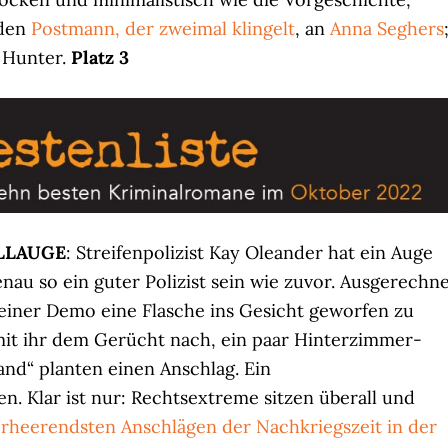
 den
Postmann, der zweimal klingelt
, an
Anna Seghers
t Hunter.
Platz 3
LLAUGE
: Streifenpolizist Kay Oleander hat ein Auge
genau so ein guter Polizist sein wie zuvor. Ausgerechn
i einer Demo eine Flasche ins Gesicht geworfen zu
mit ihr dem Gerücht nach, ein paar Hinterzimmer-
nd“ planten einen Anschlag. Ein
n. Klar ist nur: Rechtsextreme sitzen überall und
erheerendsten Anschlägen der Nachkriegszeit in der