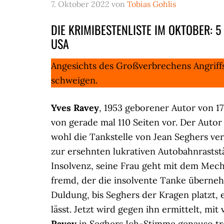
7. Oktober 2022
von
Tobias Gohlis
DIE KRIMIBESTENLISTE IM OKTOBER: 5 N
USA
Angesichts des Großverbrechens Angriff
schweigen.
Yves Ravey
, 1953 geborener Autor von 17
von gerade mal 110 Seiten vor. Der Auto
wohl die Tankstelle von Jean Seghers ver
zur ersehnten lukrativen Autobahnraststä
Insolvenz, seine Frau geht mit dem Mec
fremd, der die insolvente Tanke überneh
Duldung, bis Seghers der Kragen platzt
lässt. Jetzt wird gegen ihn ermittelt, mi
Ravey
in Seghers Ich-Stimme genauso tro