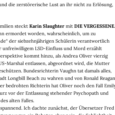
d die zerstörerische Lust an ihr nicht zu Erlösung,
amilien steckt
Karin Slaughter
mit
DIE VERGESSENE
hn ermordet worden, wahrscheinlich, um zu
nde“ der siebzehnjährigen Schülerin verantwortlich
 unfreiwilligem LSD-Einfluss und Mord erzählt
Perspektive kommt hinzu, als Andrea Oliver vierzig
 US-Marshal entlassen, abgeordnet wird, die Mutter
schützen. Bundesrichterin Vaughn tat damals alles,
tadt Longbill Beach zu wahren und von Ronald Reaga
r bedrohten Richterin hat Oliver noch den Fall Emil
 kurz vor der Entlassung stehender Psychopath und
des alten Falles.
pannend. Ich dachte zunächst, der Übersetzer Fred