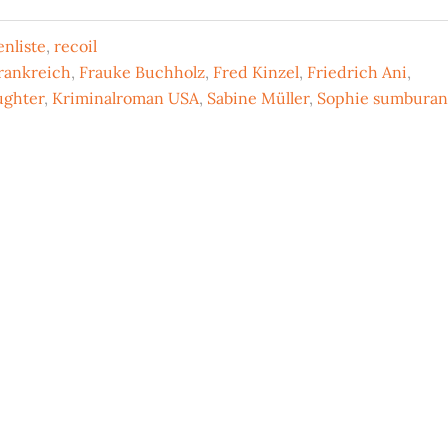
nliste
,
recoil
rankreich
,
Frauke Buchholz
,
Fred Kinzel
,
Friedrich Ani
,
ughter
,
Kriminalroman USA
,
Sabine Müller
,
Sophie sumbura