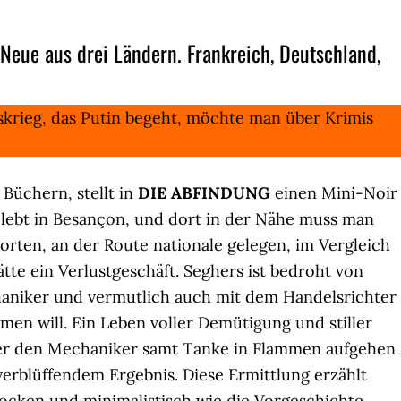
eue aus drei Ländern. Frankreich, Deutschland,
skrieg, das Putin begeht, möchte man über Krimis
 Büchern, stellt in
DIE ABFINDUNG
einen Mini-Noir
r lebt in Besançon, und dort in der Nähe muss man
orten, an der Route nationale gelegen, im Vergleich
tte ein Verlustgeschäft. Seghers ist bedroht von
haniker und vermutlich auch mit dem Handelsrichter
men will. Ein Leben voller Demütigung und stiller
, er den Mechaniker samt Tanke in Flammen aufgehen
t verblüffendem Ergebnis. Diese Ermittlung erzählt
cken und minimalistisch wie die Vorgeschichte,