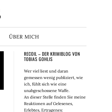
S
ÜBER MICH
Seitenspalte
RECOIL – DER KRIMIBLOG VON
TOBIAS GOHLIS
Wer viel liest und daran
gemessen wenig publiziert, wie
ich, fühlt sich wie eine
unabgeschossene Waffe.
An dieser Stelle finden Sie meine
Reaktionen auf Gelesenes,
Erlebtes, Ertragenes: