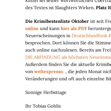
Kinzel sei seiner wortwörtlichen Übertra
des Textes ist Slaughters Wirken.
Platz 1
Die Krimibestenliste Oktober
ist seit F
online
und kann
hier als PDF
herunterge
Neuerscheinungen in
Deutschlandfunk K
besprochen. Dort können Sie die Stimmen
auch online nachzulesen. Bereits am Fre
DIE ABFINDUNG als höchsten Neueinsti
Außerdem finden Sie die aktuelle Krimib
von
weltexpresso
, die jeden Monat nic
Veränderungen und oft auch einzelne Bü
Sonnige Herbsttage
Ihr Tobias Gohlis