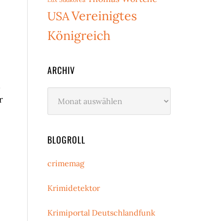
Vereinigtes
USA
Königreich
ARCHIV
d
Archiv
r
BLOGROLL
e
crimemag
Krimidetektor
Krimiportal Deutschlandfunk