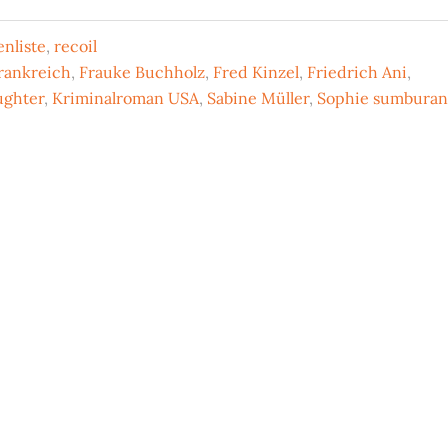
nliste
,
recoil
rankreich
,
Frauke Buchholz
,
Fred Kinzel
,
Friedrich Ani
,
ughter
,
Kriminalroman USA
,
Sabine Müller
,
Sophie sumbura