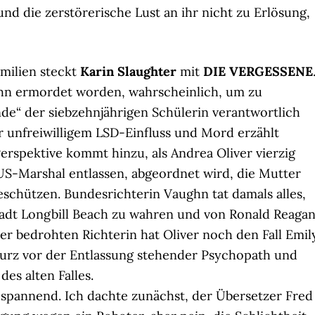
d die zerstörerische Lust an ihr nicht zu Erlösung,
amilien steckt
Karin Slaughter
mit
DIE VERGESSENE
hn ermordet worden, wahrscheinlich, um zu
nde“ der siebzehnjährigen Schülerin verantwortlich
 unfreiwilligem LSD-Einfluss und Mord erzählt
Perspektive kommt hinzu, als Andrea Oliver vierzig
 US-Marshal entlassen, abgeordnet wird, die Mutter
schützen. Bundesrichterin Vaughn tat damals alles,
tadt Longbill Beach zu wahren und von Ronald Reaga
r bedrohten Richterin hat Oliver noch den Fall Emil
 kurz vor der Entlassung stehender Psychopath und
des alten Falles.
pannend. Ich dachte zunächst, der Übersetzer Fred