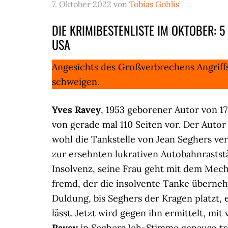
7. Oktober 2022
von
Tobias Gohlis
DIE KRIMIBESTENLISTE IM OKTOBER: 5 N
USA
Angesichts des Großverbrechens Angriff
schweigen.
Yves Ravey
, 1953 geborener Autor von 17
von gerade mal 110 Seiten vor. Der Auto
wohl die Tankstelle von Jean Seghers ver
zur ersehnten lukrativen Autobahnraststä
Insolvenz, seine Frau geht mit dem Mec
fremd, der die insolvente Tanke überneh
Duldung, bis Seghers der Kragen platzt
lässt. Jetzt wird gegen ihn ermittelt, mi
Ravey
in Seghers Ich-Stimme genauso tro