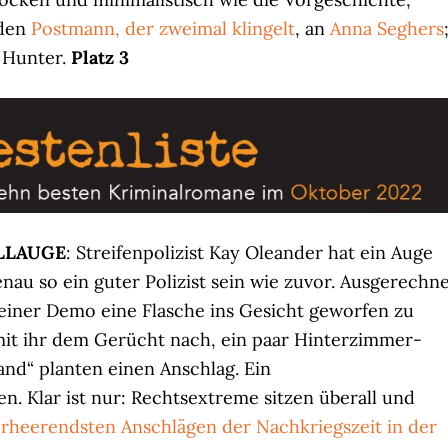
 den
Postmann, der zweimal klingelt
, an
Anna Seghers
t Hunter.
Platz 3
LLAUGE
: Streifenpolizist Kay Oleander hat ein Auge
genau so ein guter Polizist sein wie zuvor. Ausgerechn
i einer Demo eine Flasche ins Gesicht geworfen zu
mit ihr dem Gerücht nach, ein paar Hinterzimmer-
nd“ planten einen Anschlag. Ein
n. Klar ist nur: Rechtsextreme sitzen überall und
erheerendsten Anschlägen der Nachkriegszeit in der