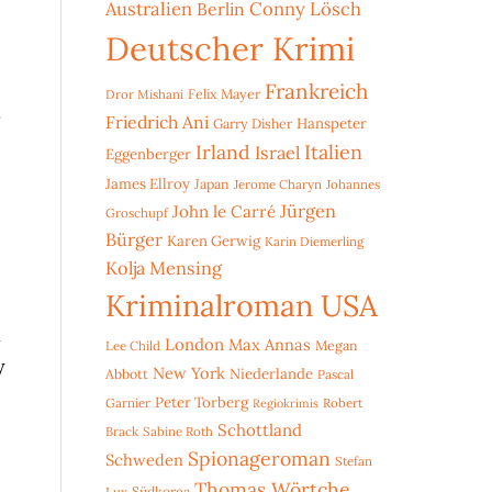
Australien
Conny Lösch
Berlin
Deutscher Krimi
Frankreich
Dror Mishani
Felix Mayer
.
Friedrich Ani
Hanspeter
Garry Disher
Irland
Italien
Israel
Eggenberger
James Ellroy
Japan
Jerome Charyn
Johannes
Jürgen
John le Carré
Groschupf
Bürger
Karen Gerwig
Karin Diemerling
Kolja Mensing
Kriminalroman USA
n
London
Max Annas
Lee Child
Megan
y
New York
Niederlande
Abbott
Pascal
Peter Torberg
Garnier
Robert
Regiokrimis
Schottland
Brack
Sabine Roth
Spionageroman
Schweden
Stefan
Thomas Wörtche
Lux
Südkorea