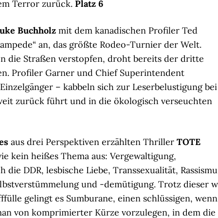
em Terror zurück.
Platz 6
uke Buchholz
mit dem kanadischen Profiler Ted
Stampede“ an, das größte Rodeo-Turnier der Welt.
 die Straßen verstopfen, droht bereits der dritte
n. Profiler Garner und Chief Superintendent
 Einzelgänger – kabbeln sich zur Leserbelustigung bei
weit zurück führt und in die ökologisch verseuchten
es
aus drei Perspektiven erzählten Thriller
TOTE
wie kein heißes Thema aus: Vergewaltigung,
die DDR, lesbische Liebe, Transsexualität, Rassismu
lbstverstümmelung und -demütigung. Trotz dieser w
ülle gelingt es Sumburane, einen schlüssigen, wenn
man von komprimierter Kürze vorzulegen, in dem die