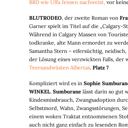
BRD wie Uffa Jensen nachweist,
vor kein
BLUTRODEO
, der zweite Roman von
Fra
Garner spielt im Titel auf die „Calgary-
Während in Calgary Massen von Touristen
todkranke, alte Mann ermordet zu werde
Samantha Stern – eifersüchtig, neidisch,
der Lösung eines verzwickten Falls, der 
Teersandwüsten Albertas
.
Platz 7
Kompliziert wird es in
Sophie Sumburan
WINKEL
.
Sumburane
lässt darin so gut 
Kindesmissbrauch, Zwangsadoption durch 
Selbstmord, Wahn, Zwangsstörungen, Se
einem woken Traktat entnommenen Stofff
auch nicht ganz einfach zu lesenden Ro