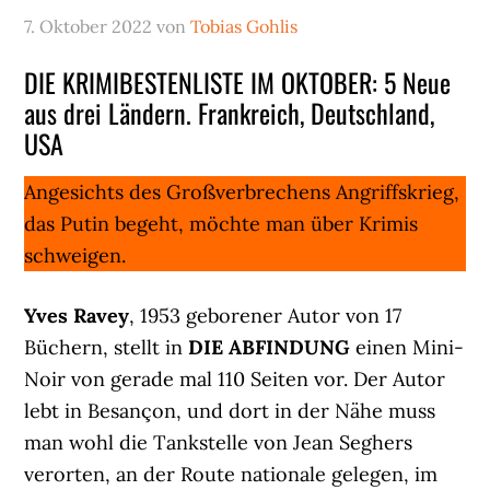
7. Oktober 2022
von
Tobias Gohlis
DIE KRIMIBESTENLISTE IM OKTOBER: 5 Neue
aus drei Ländern. Frankreich, Deutschland,
USA
Angesichts des Großverbrechens Angriffskrieg,
das Putin begeht, möchte man über Krimis
schweigen.
Yves Ravey
, 1953 geborener Autor von 17
Büchern, stellt in
DIE ABFINDUNG
einen Mini-
Noir von gerade mal 110 Seiten vor. Der Autor
lebt in Besançon, und dort in der Nähe muss
man wohl die Tankstelle von Jean Seghers
verorten, an der Route nationale gelegen, im