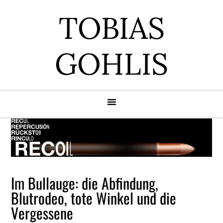
Zur
Zum
Zur
Zur
TOBIAS
Hauptnavigation
Inhalt
Seitenspalte
Fußzeile
springen
springen
springen
springen
GOHLIS
Im Bullauge: die Abfindung,
Blutrodeo, tote Winkel und die
Vergessene