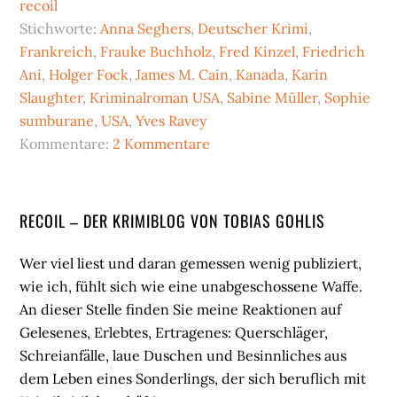
recoil
Stichworte:
Anna Seghers
,
Deutscher Krimi
,
Frankreich
,
Frauke Buchholz
,
Fred Kinzel
,
Friedrich
Ani
,
Holger Fock
,
James M. Cain
,
Kanada
,
Karin
Slaughter
,
Kriminalroman USA
,
Sabine Müller
,
Sophie
sumburane
,
USA
,
Yves Ravey
Kommentare:
2 Kommentare
Seitenspalte
RECOIL – DER KRIMIBLOG VON TOBIAS GOHLIS
Wer viel liest und daran gemessen wenig publiziert,
wie ich, fühlt sich wie eine unabgeschossene Waffe.
An dieser Stelle finden Sie meine Reaktionen auf
Gelesenes, Erlebtes, Ertragenes: Querschläger,
Schreianfälle, laue Duschen und Besinnliches aus
dem Leben eines Sonderlings, der sich beruflich mit