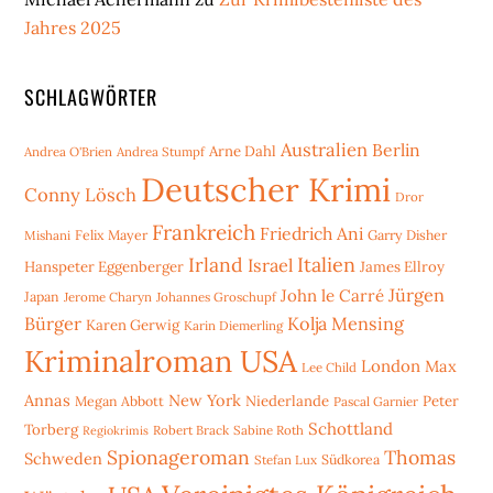
Jahres 2025
SCHLAGWÖRTER
Australien
Berlin
Arne Dahl
Andrea O'Brien
Andrea Stumpf
Deutscher Krimi
Conny Lösch
Dror
Frankreich
Friedrich Ani
Mishani
Felix Mayer
Garry Disher
Irland
Italien
Israel
Hanspeter Eggenberger
James Ellroy
Jürgen
John le Carré
Japan
Jerome Charyn
Johannes Groschupf
Bürger
Kolja Mensing
Karen Gerwig
Karin Diemerling
Kriminalroman USA
London
Max
Lee Child
Annas
New York
Niederlande
Peter
Megan Abbott
Pascal Garnier
Schottland
Torberg
Robert Brack
Sabine Roth
Regiokrimis
Spionageroman
Thomas
Schweden
Stefan Lux
Südkorea