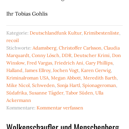
Ihr Tobias Gohlis
Kategorie:
Deutschlandfunk Kultur
,
Krimibestenliste
,
recoil
Stichworte:
Adamsberg
,
Christoffer Carlsson
,
Claudia
Marquardt
,
Conny Lösch
,
DDR
,
Deutscher Krimi
,
Don
Winslow
,
Fred Vargas
,
Friedrich Ani
,
Gary Phillips
,
Halland
,
James Ellroy
,
Jochen Vogt
,
Karen Gerwig
,
Kriminalroman USA
,
Megan Abbott
,
Meredith Barth
,
Mike Nicol
,
Schweden
,
Sonja Hartl
,
Spionageroman
,
Südafrika
,
Susanne Tägder
,
Tabor Süden
,
Ulla
Ackermann
Kommentare:
Kommentar verfassen
Wolkenschaufler und Menschenberg