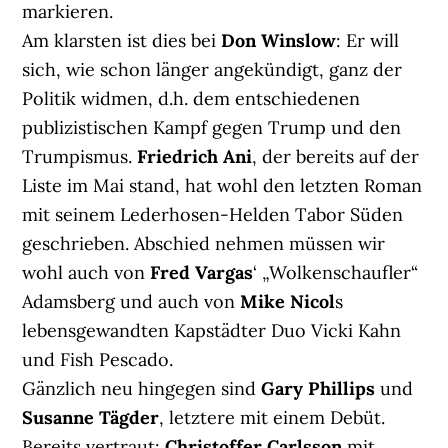
markieren.
Am klarsten ist dies bei
Don Winslow
: Er will
sich, wie schon länger angekündigt, ganz der
Politik widmen, d.h. dem entschiedenen
publizistischen Kampf gegen Trump und den
Trumpismus.
Friedrich Ani
, der bereits auf der
Liste im Mai stand, hat wohl den letzten Roman
mit seinem Lederhosen-Helden Tabor Süden
geschrieben. Abschied nehmen müssen wir
wohl auch von
Fred Vargas
‘ „Wolkenschaufler“
Adamsberg und auch von
Mike Nicol
s
lebensgewandten Kapstädter Duo Vicki Kahn
und Fish Pescado.
Gänzlich neu hingegen sind
Gary Phillips
und
Susanne Tägder
, letztere mit einem Debüt.
Bereits vertraut:
Christoffer Carlsson
mit