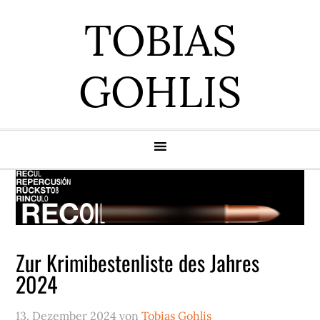
Zur
Zum
Zur
Zur
TOBIAS
Hauptnavigation
Inhalt
Seitenspalte
Fußzeile
springen
springen
springen
springen
GOHLIS
Zur Krimibestenliste des Jahres
2024
13. Dezember 2024
von
Tobias Gohlis