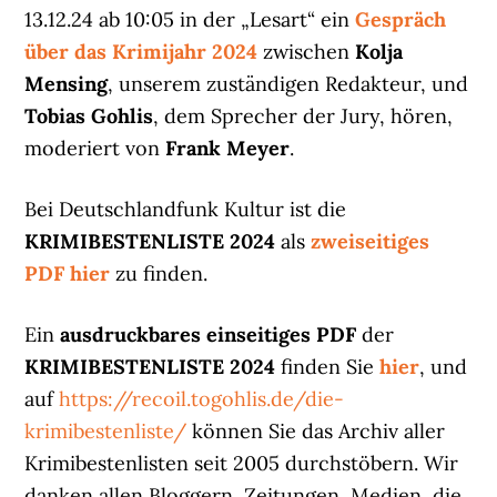
13.12.24 ab 10:05 in der „Lesart“ ein
Gespräch
über das Krimijahr 2024
zwischen
Kolja
Mensing
, unserem zuständigen Redakteur, und
Tobias Gohlis
, dem Sprecher der Jury, hören,
moderiert von
Frank Meyer
.
Bei Deutschlandfunk Kultur ist die
KRIMIBESTENLISTE 2024
als
zweiseitiges
PDF hier
zu finden.
Ein
ausdruckbares einseitiges PDF
der
KRIMIBESTENLISTE 2024
finden Sie
hier
, und
auf
https://recoil.togohlis.de/die-
krimibestenliste/
können Sie das Archiv aller
Krimibestenlisten seit 2005 durchstöbern. Wir
danken allen Bloggern, Zeitungen, Medien, die