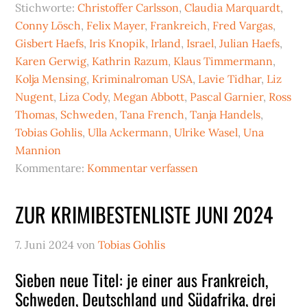
Stichworte:
Christoffer Carlsson
,
Claudia Marquardt
,
Conny Lösch
,
Felix Mayer
,
Frankreich
,
Fred Vargas
,
Gisbert Haefs
,
Iris Knopik
,
Irland
,
Israel
,
Julian Haefs
,
Karen Gerwig
,
Kathrin Razum
,
Klaus Timmermann
,
Kolja Mensing
,
Kriminalroman USA
,
Lavie Tidhar
,
Liz
Nugent
,
Liza Cody
,
Megan Abbott
,
Pascal Garnier
,
Ross
Thomas
,
Schweden
,
Tana French
,
Tanja Handels
,
Tobias Gohlis
,
Ulla Ackermann
,
Ulrike Wasel
,
Una
Mannion
Kommentare:
Kommentar verfassen
ZUR KRIMIBESTENLISTE JUNI 2024
7. Juni 2024
von
Tobias Gohlis
Sieben neue Titel: je einer aus Frankreich,
Schweden, Deutschland und Südafrika, drei