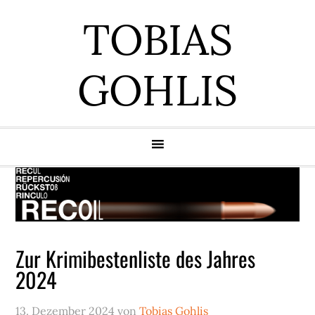
Zur
Zum
Zur
Zur
TOBIAS
Hauptnavigation
Inhalt
Seitenspalte
Fußzeile
springen
springen
springen
springen
GOHLIS
Zur Krimibestenliste des Jahres
2024
13. Dezember 2024
von
Tobias Gohlis