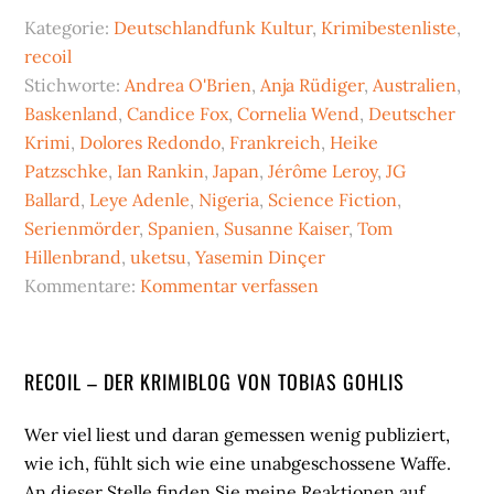
Kategorie:
Deutschlandfunk Kultur
,
Krimibestenliste
,
recoil
Stichworte:
Andrea O'Brien
,
Anja Rüdiger
,
Australien
,
Baskenland
,
Candice Fox
,
Cornelia Wend
,
Deutscher
Krimi
,
Dolores Redondo
,
Frankreich
,
Heike
Patzschke
,
Ian Rankin
,
Japan
,
Jérôme Leroy
,
JG
Ballard
,
Leye Adenle
,
Nigeria
,
Science Fiction
,
Serienmörder
,
Spanien
,
Susanne Kaiser
,
Tom
Hillenbrand
,
uketsu
,
Yasemin Dinçer
Kommentare:
Kommentar verfassen
Seitenspalte
RECOIL – DER KRIMIBLOG VON TOBIAS GOHLIS
Wer viel liest und daran gemessen wenig publiziert,
wie ich, fühlt sich wie eine unabgeschossene Waffe.
An dieser Stelle finden Sie meine Reaktionen auf