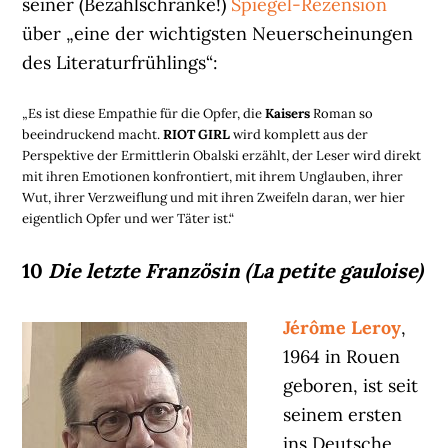
seiner (Bezahlschranke!)
Spiegel-Rezension
über „eine der wichtigsten Neuerscheinungen
des Literaturfrühlings“:
„Es ist diese Empathie für die Opfer, die
Kaisers
Roman so
beeindruckend macht.
RIOT GIRL
wird komplett aus der
Perspektive der Ermittlerin Obalski erzählt, der Leser wird direkt
mit ihren Emotionen konfrontiert, mit ihrem Unglauben, ihrer
Wut, ihrer Verzweiflung und mit ihren Zweifeln daran, wer hier
eigentlich Opfer und wer Täter ist.“
10
Die letzte Französin (La petite gauloise)
Jérôme Leroy
,
1964 in Rouen
geboren, ist seit
seinem ersten
ins Deutsche