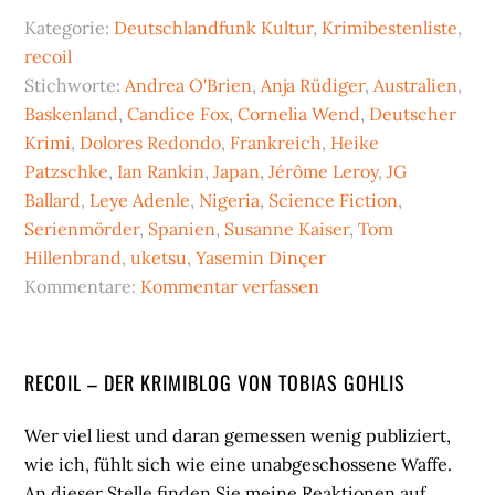
Kategorie:
Deutschlandfunk Kultur
,
Krimibestenliste
,
recoil
Stichworte:
Andrea O'Brien
,
Anja Rüdiger
,
Australien
,
Baskenland
,
Candice Fox
,
Cornelia Wend
,
Deutscher
Krimi
,
Dolores Redondo
,
Frankreich
,
Heike
Patzschke
,
Ian Rankin
,
Japan
,
Jérôme Leroy
,
JG
Ballard
,
Leye Adenle
,
Nigeria
,
Science Fiction
,
Serienmörder
,
Spanien
,
Susanne Kaiser
,
Tom
Hillenbrand
,
uketsu
,
Yasemin Dinçer
Kommentare:
Kommentar verfassen
Seitenspalte
RECOIL – DER KRIMIBLOG VON TOBIAS GOHLIS
Wer viel liest und daran gemessen wenig publiziert,
wie ich, fühlt sich wie eine unabgeschossene Waffe.
An dieser Stelle finden Sie meine Reaktionen auf