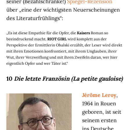
seiner (Bezahlschranke!)
Spiegel-Rezension
über „eine der wichtigsten Neuerscheinungen
des Literaturfrühlings“:
„Es ist diese Empathie für die Opfer, die
Kaisers
Roman so
beeindruckend macht.
RIOT GIRL
wird komplett aus der
Perspektive der Ermittlerin Obalski erzählt, der Leser wird direkt
mit ihren Emotionen konfrontiert, mit ihrem Unglauben, ihrer
Wut, ihrer Verzweiflung und mit ihren Zweifeln daran, wer hier
eigentlich Opfer und wer Täter ist.“
10
Die letzte Französin (La petite gauloise)
Jérôme Leroy
,
1964 in Rouen
geboren, ist seit
seinem ersten
ins Deutsche