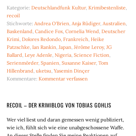
Kategorie:
Deutschlandfunk Kultur
,
Krimibestenliste
,
recoil
Stichworte:
Andrea O'Brien
,
Anja Rüdiger
,
Australien
,
Baskenland
,
Candice Fox
,
Cornelia Wend
,
Deutscher
Krimi
,
Dolores Redondo
,
Frankreich
,
Heike
Patzschke
,
Ian Rankin
,
Japan
,
Jérôme Leroy
,
JG
Ballard
,
Leye Adenle
,
Nigeria
,
Science Fiction
,
Serienmörder
,
Spanien
,
Susanne Kaiser
,
Tom
Hillenbrand
,
uketsu
,
Yasemin Dinçer
Kommentare:
Kommentar verfassen
Seitenspalte
RECOIL – DER KRIMIBLOG VON TOBIAS GOHLIS
Wer viel liest und daran gemessen wenig publiziert,
wie ich, fühlt sich wie eine unabgeschossene Waffe.
An dieser Stelle finden Sie meine Reaktionen auf