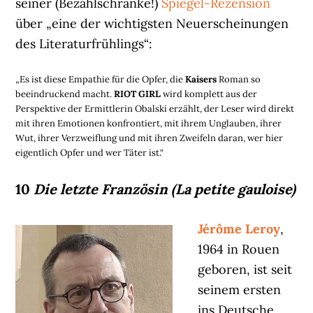
seiner (Bezahlschranke!)
Spiegel-Rezension
über „eine der wichtigsten Neuerscheinungen
des Literaturfrühlings“:
„Es ist diese Empathie für die Opfer, die
Kaisers
Roman so
beeindruckend macht.
RIOT GIRL
wird komplett aus der
Perspektive der Ermittlerin Obalski erzählt, der Leser wird direkt
mit ihren Emotionen konfrontiert, mit ihrem Unglauben, ihrer
Wut, ihrer Verzweiflung und mit ihren Zweifeln daran, wer hier
eigentlich Opfer und wer Täter ist.“
10
Die letzte Französin (La petite gauloise)
Jérôme Leroy
,
1964 in Rouen
geboren, ist seit
seinem ersten
ins Deutsche