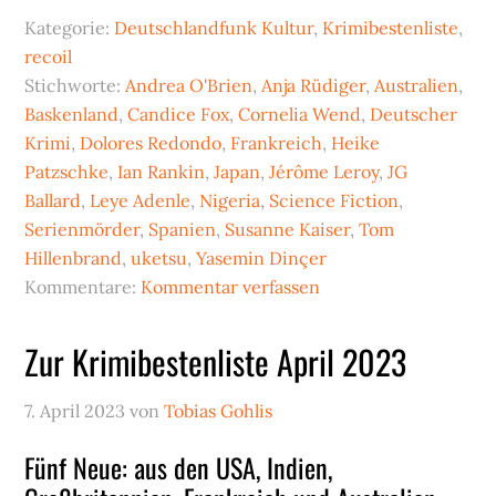
Kategorie:
Deutschlandfunk Kultur
,
Krimibestenliste
,
recoil
Stichworte:
Andrea O'Brien
,
Anja Rüdiger
,
Australien
,
Baskenland
,
Candice Fox
,
Cornelia Wend
,
Deutscher
Krimi
,
Dolores Redondo
,
Frankreich
,
Heike
Patzschke
,
Ian Rankin
,
Japan
,
Jérôme Leroy
,
JG
Ballard
,
Leye Adenle
,
Nigeria
,
Science Fiction
,
Serienmörder
,
Spanien
,
Susanne Kaiser
,
Tom
Hillenbrand
,
uketsu
,
Yasemin Dinçer
Kommentare:
Kommentar verfassen
Zur Krimibestenliste April 2023
7. April 2023
von
Tobias Gohlis
Fünf Neue: aus den USA, Indien,