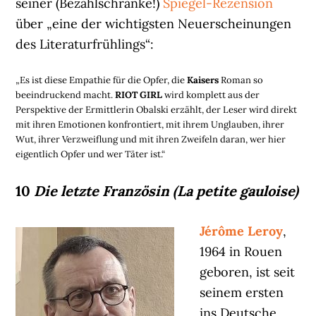
seiner (Bezahlschranke!)
Spiegel-Rezension
über „eine der wichtigsten Neuerscheinungen
des Literaturfrühlings“:
„Es ist diese Empathie für die Opfer, die
Kaisers
Roman so
beeindruckend macht.
RIOT GIRL
wird komplett aus der
Perspektive der Ermittlerin Obalski erzählt, der Leser wird direkt
mit ihren Emotionen konfrontiert, mit ihrem Unglauben, ihrer
Wut, ihrer Verzweiflung und mit ihren Zweifeln daran, wer hier
eigentlich Opfer und wer Täter ist.“
10
Die letzte Französin (La petite gauloise)
Jérôme Leroy
,
1964 in Rouen
geboren, ist seit
seinem ersten
ins Deutsche