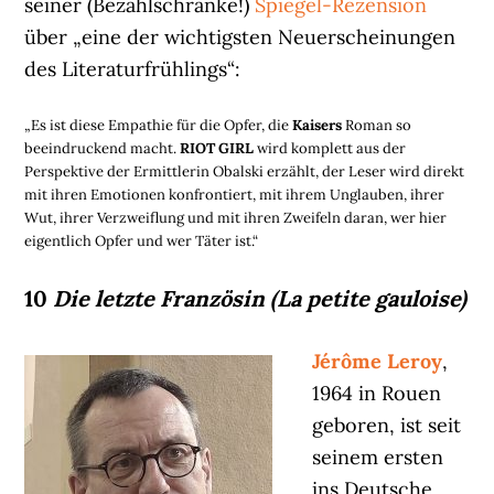
seiner (Bezahlschranke!)
Spiegel-Rezension
über „eine der wichtigsten Neuerscheinungen
des Literaturfrühlings“:
„Es ist diese Empathie für die Opfer, die
Kaisers
Roman so
beeindruckend macht.
RIOT GIRL
wird komplett aus der
Perspektive der Ermittlerin Obalski erzählt, der Leser wird direkt
mit ihren Emotionen konfrontiert, mit ihrem Unglauben, ihrer
Wut, ihrer Verzweiflung und mit ihren Zweifeln daran, wer hier
eigentlich Opfer und wer Täter ist.“
10
Die letzte Französin (La petite gauloise)
Jérôme Leroy
,
1964 in Rouen
geboren, ist seit
seinem ersten
ins Deutsche