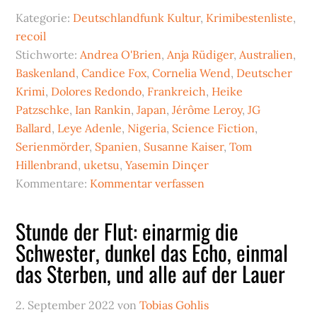
Kategorie:
Deutschlandfunk Kultur
,
Krimibestenliste
,
recoil
Stichworte:
Andrea O'Brien
,
Anja Rüdiger
,
Australien
,
Baskenland
,
Candice Fox
,
Cornelia Wend
,
Deutscher
Krimi
,
Dolores Redondo
,
Frankreich
,
Heike
Patzschke
,
Ian Rankin
,
Japan
,
Jérôme Leroy
,
JG
Ballard
,
Leye Adenle
,
Nigeria
,
Science Fiction
,
Serienmörder
,
Spanien
,
Susanne Kaiser
,
Tom
Hillenbrand
,
uketsu
,
Yasemin Dinçer
Kommentare:
Kommentar verfassen
Stunde der Flut: einarmig die
Schwester, dunkel das Echo, einmal
das Sterben, und alle auf der Lauer
2. September 2022
von
Tobias Gohlis