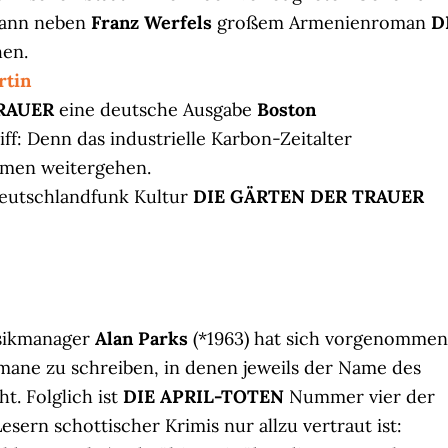
kann neben
Franz Werfels
großem Armenienroman
D
en.
rtin
RAUER
eine deutsche Ausgabe
Boston
ff: Denn das industrielle Karbon-Zeitalter
ammen weitergehen.
Deutschlandfunk Kultur
DIE GÄRTEN DER TRAUER
sikmanager
Alan Parks
(*1963) hat sich vorgenommen
mane zu schreiben, in denen jeweils der Name des
t. Folglich ist
DIE APRIL-TOTEN
Nummer vier der
sern schottischer Krimis nur allzu vertraut ist: