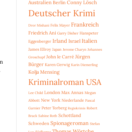
Australien
Conny Lösch
Berlin
Deutscher Krimi
Frankreich
Dror Mishani
Felix Mayer
Friedrich Ani
Hanspeter
Garry Disher
Irland
Italien
Israel
Eggenberger
James Ellroy
Japan
Jerome Charyn
Johannes
Jürgen
John le Carré
Groschupf
an
Bürger
Karen Gerwig
Karin Diemerling
s
Kolja Mensing
Kriminalroman USA
London
Max Annas
Lee Child
Megan
New York
Niederlande
Abbott
Pascal
Peter Torberg
Garnier
Robert
Regiokrimis
Schottland
Brack
Sabine Roth
Spionageroman
Schweden
Stefan
Thomas Wörtche
Lux
Südkorea