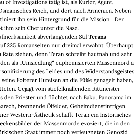
u of Investigations tätig ist, als Kurier, Agent,
 Osmanisches Reich, und dort nach Armenien. Neben
iniert ihn sein Hintergrund für die Mission. „Der
bt ihm sein Chef unter die Nase.
ufmerksamkeit abverlangenden Stil
Terans
uf 225 Romanseiten nur dreimal erwähnt. Überhaupt
u Rate ziehen, denn Teran schreibt hautnah und sehr
 den als „Umsiedlung“ euphemisierten Massenmord 
rsonifizierung des Leides und des Widerstandsgeiste
 seine Folterer Hufeisen an die Füße genagelt haben,
etteten. Gejagt vom stiefelknallenden Rittmeister
es den Priester und flüchtet nach Baku. Panorama im
rsch, brennende Ölfelder, Geheimdienstintrigen.
ner Western-Ästhetik schafft Teran ein historisches
hreckensbilder der Massenmorde evoziert, die in den
ürkischen Staat immer noch verleugneten Genozid