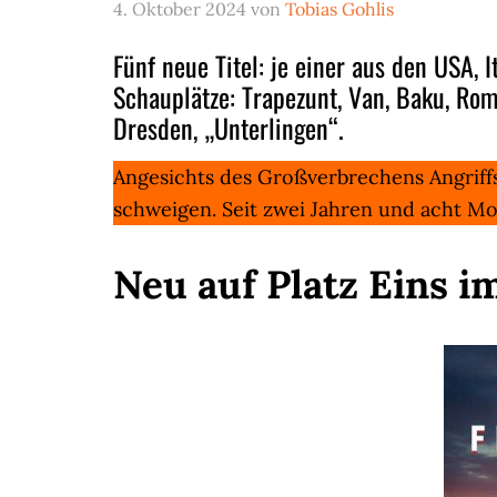
4. Oktober 2024
von
Tobias Gohlis
Fünf neue Titel: je einer aus den USA, 
Schauplätze: Trapezunt, Van, Baku, Ro
Dresden, „Unterlingen“.
Angesichts des Großverbrechens Angriff
schweigen. Seit zwei Jahren und acht Mo
Neu auf Platz Eins i