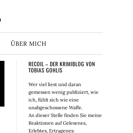
S
ÜBER MICH
Seitenspalte
RECOIL – DER KRIMIBLOG VON
TOBIAS GOHLIS
Wer viel liest und daran
gemessen wenig publiziert, wie
ich, fühlt sich wie eine
unabgeschossene Waffe.
An dieser Stelle finden Sie meine
Reaktionen auf Gelesenes,
Erlebtes, Ertragenes: