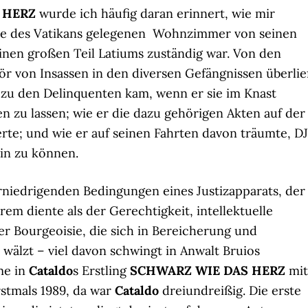
 HERZ
wurde ich häufig daran erinnert, wie mir
he des Vatikans gelegenen Wohnzimmer von seinen
 einen großen Teil Latiums zuständig war. Von den
ör von Insassen in den diversen Gefängnissen überlie
r zu den Delinquenten kam, wenn er sie im Knast
en zu lassen; wie er die dazu gehörigen Akten auf der
rte; und wie er auf seinen Fahrten davon träumte, DJ
ein zu können.
rniedrigenden Bedingungen eines Justizapparats, der
rem diente als der Gerechtigkeit, intellektuelle
r Bourgeoisie, die sich in Bereicherung und
älzt – viel davon schwingt in Anwalt Bruios
me in
Cataldo
s Erstling
SCHWARZ WIE DAS HERZ
mit
stmals 1989, da war
Cataldo
dreiundreißig. Die erste