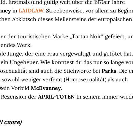
. Erstmals (und gültig weit über die 1970er Jahre
nney
in
LAIDLAW
.
Streckenweise, vor allem zu Begin
hen Abklatsch dieses Meilensteins der europäischen
er der touristischen Marke „Tartan Noir“ gefeiert, u
hendes Werk.
ule Junge, der eine Frau vergewaltigt und getötet hat,
t ein Ungeheuer. Wie konntest du das nur so lange vo
sexualität sind auch die Stichworte bei
Parks
. Die e
t sowohl weniger verfemt (Homosexualität) als auch
 sein Vorbild
McIlvanney
.
Rezension der
APRIL-TOTEN
In seinem immer wied
l cuore)