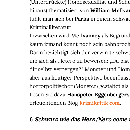
(Unterdrückte) Homosexualität und Schuld
hinaus) thematisiert von
William McIlva
fühlt man sich bei
Parks
in einem schwac
Kriminalliteratur.
Inzwischen wird
McIlvanney
als Begründ
kaum jemand kennt noch sein bahnbrec
Darin bezichtigt sich der verwirrte schw
um sich als Hetero zu beweisen: „Du bis
dir selbst verbergen?“ Monster und Homo
aber aus heutiger Perspektive beeinfluss
horrorpolitischer (Monster) gestaltet als
Lesen Sie dazu
Hanspeter Eggenbergers
erleuchtenden Blog
krimikritik.com
.
6
Schwarz wie das Herz (Nero come i