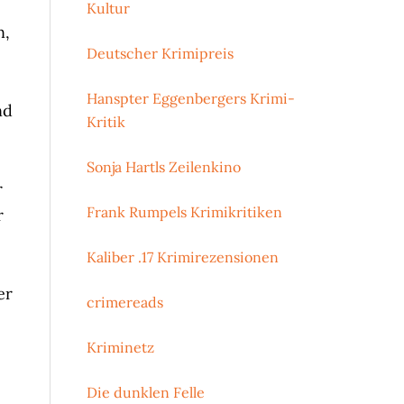
Kultur
n,
Deutscher Krimipreis
Hanspter Eggenbergers Krimi-
nd
Kritik
Sonja Hartls Zeilenkino
r
Frank Rumpels Krimikritiken
r
Kaliber .17 Krimirezensionen
er
crimereads
Kriminetz
Die dunklen Felle