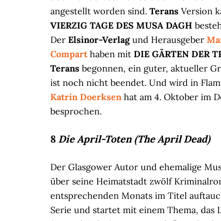
angestellt worden sind.
Terans
Version 
VIERZIG TAGE DES MUSA DAGH
besteh
Der
Elsinor-Verlag
und Herausgeber
Ma
Compart
haben mit
DIE GÄRTEN DER T
Terans
begonnen, ein guter, aktueller Gri
ist noch nicht beendet. Und wird in Fl
Katrin Doerksen
hat am 4. Oktober im 
besprochen.
8
Die April-Toten (The April Dead)
Der Glasgower Autor und ehemalige Mu
über seine Heimatstadt zwölf Kriminalro
entsprechenden Monats im Titel auftauch
Serie und startet mit einem Thema, das Le