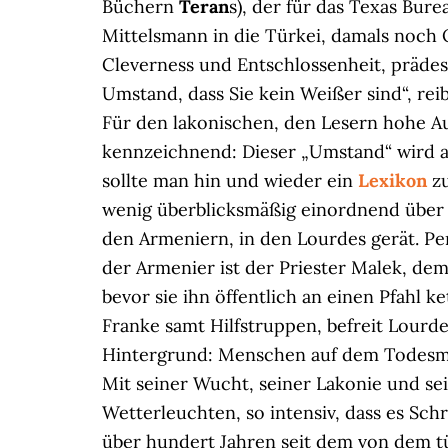
Büchern
Teran
s), der für das Texas Burea
Mittelsmann in die Türkei, damals noch
Cleverness und Entschlossenheit, prädest
Umstand, dass Sie kein Weißer sind“, rei
Für den lakonischen, den Lesern hohe A
kennzeichnend: Dieser „Umstand“ wird a
sollte man hin und wieder ein
Lexikon
z
wenig überblicksmäßig einordnend über
den Armeniern, in den Lourdes gerät. Pe
der Armenier ist der Priester Malek, dem
bevor sie ihn öffentlich an einen Pfahl k
Franke samt Hilfstruppen, befreit Lourd
Hintergrund: Menschen auf dem Todesma
Mit seiner Wucht, seiner Lakonie und sei
Wetterleuchten, so intensiv, dass es Sc
über hundert Jahren seit dem von dem t