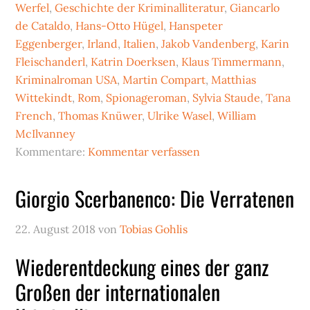
Werfel
,
Geschichte der Kriminalliteratur
,
Giancarlo
de Cataldo
,
Hans-Otto Hügel
,
Hanspeter
Eggenberger
,
Irland
,
Italien
,
Jakob Vandenberg
,
Karin
Fleischanderl
,
Katrin Doerksen
,
Klaus Timmermann
,
Kriminalroman USA
,
Martin Compart
,
Matthias
Wittekindt
,
Rom
,
Spionageroman
,
Sylvia Staude
,
Tana
French
,
Thomas Knüwer
,
Ulrike Wasel
,
William
McIlvanney
Kommentare:
Kommentar verfassen
Giorgio Scerbanenco: Die Verratenen
22. August 2018
von
Tobias Gohlis
Wiederentdeckung eines der ganz
Großen der internationalen