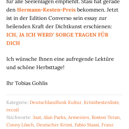
für alle Seelenlagen empfiehlt. Stasi hat gerade
den
Hermann-Kesten-Preis
bekommen. Jetzt
ist in der Edition Converso sein essay zur
heilenden Kraft der Dichtkunst erschienen:
ICH, JA ICH WERD’ SORGE TRAGEN FÜR
DICH
Ich wünsche Ihnen eine aufregende Lektüre
und schöne Herbsttage!
Ihr Tobias Gohlis
Kategorie:
Deutschlandfunk Kultur
,
Krimibestenliste
,
recoil
Stichworte:
3sat
,
Alan Parks
,
Armenien
,
Boston Teran
,
Conny Lösch
,
Deutscher Krimi
,
Fabio Stassi
,
Franz