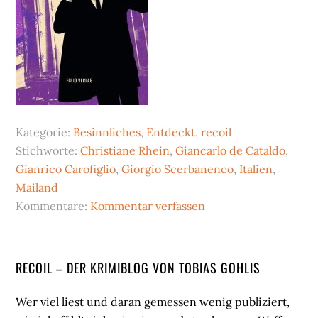
Kategorie:
Besinnliches
,
Entdeckt
,
recoil
Stichworte:
Christiane Rhein
,
Giancarlo de Cataldo
,
Gianrico Carofiglio
,
Giorgio Scerbanenco
,
Italien
,
Mailand
Kommentare:
Kommentar verfassen
Seitenspalte
RECOIL – DER KRIMIBLOG VON TOBIAS GOHLIS
Wer viel liest und daran gemessen wenig publiziert,