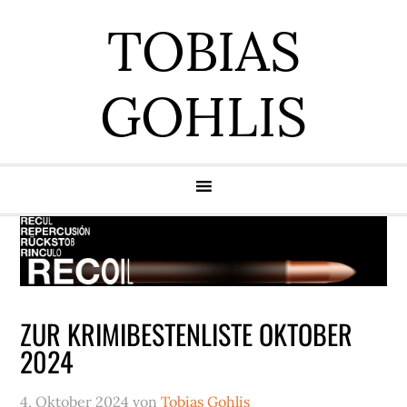
Zur
Zum
Zur
Zur
TOBIAS
Hauptnavigation
Inhalt
Seitenspalte
Fußzeile
springen
springen
springen
springen
GOHLIS
ZUR KRIMIBESTENLISTE OKTOBER
2024
4. Oktober 2024
von
Tobias Gohlis