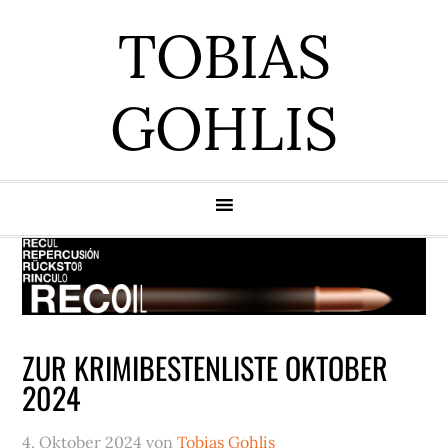
Zur
Zum
Zur
Zur
TOBIAS
Hauptnavigation
Inhalt
Seitenspalte
Fußzeile
springen
springen
springen
springen
GOHLIS
ZUR KRIMIBESTENLISTE OKTOBER
2024
4. Oktober 2024
von
Tobias Gohlis