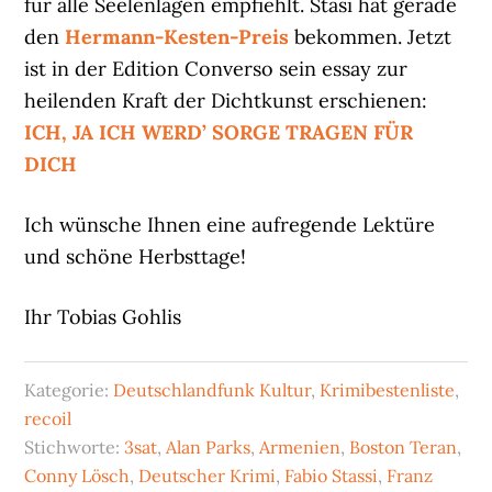
für alle Seelenlagen empfiehlt. Stasi hat gerade
den
Hermann-Kesten-Preis
bekommen. Jetzt
ist in der Edition Converso sein essay zur
heilenden Kraft der Dichtkunst erschienen:
ICH, JA ICH WERD’ SORGE TRAGEN FÜR
DICH
Ich wünsche Ihnen eine aufregende Lektüre
und schöne Herbsttage!
Ihr Tobias Gohlis
Kategorie:
Deutschlandfunk Kultur
,
Krimibestenliste
,
recoil
Stichworte:
3sat
,
Alan Parks
,
Armenien
,
Boston Teran
,
Conny Lösch
,
Deutscher Krimi
,
Fabio Stassi
,
Franz