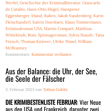
Werfel
,
Geschichte der Kriminalliteratur
,
Giancarlo
de Cataldo
,
Hans-Otto Hügel
,
Hanspeter
Eggenberger
,
Irland
,
Italien
,
Jakob Vandenberg
,
Karin
Fleischanderl
,
Katrin Doerksen
,
Klaus Timmermann
,
Kriminalroman USA
,
Martin Compart
,
Matthias
Wittekindt
,
Rom
,
Spionageroman
,
Sylvia Staude
,
Tana
French
,
Thomas Knüwer
,
Ulrike Wasel
,
William
McIlvanney
Kommentare:
Kommentar verfassen
Aus der Balance: die Uhr, der See,
die Seele der Fälscher
3. Februar 2023
von
Tobias Gohlis
DIE KRIMIBESTENLISTE FEBRUAR
: Vier Neue
aus den USA und Frankreich, darunter zwei