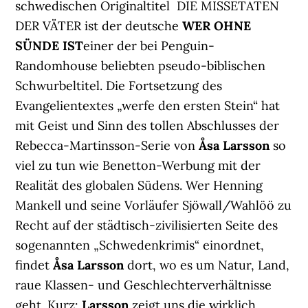
schwedischen Originaltitel DIE MISSETATEN
DER VÄTER ist der deutsche
WER OHNE
SÜNDE IST
einer der bei Penguin-
Randomhouse beliebten pseudo-biblischen
Schwurbeltitel. Die Fortsetzung des
Evangelientextes „werfe den ersten Stein“ hat
mit Geist und Sinn des tollen Abschlusses der
Rebecca-Martinsson-Serie von
Åsa Larsson
so
viel zu tun wie Benetton-Werbung mit der
Realität des globalen Südens. Wer Henning
Mankell und seine Vorläufer Sjöwall/Wahlöö zu
Recht auf der städtisch-zivilisierten Seite des
sogenannten „Schwedenkrimis“ einordnet,
findet
Åsa Larsson
dort, wo es um Natur, Land,
raue Klassen- und Geschlechterverhältnisse
geht. Kurz:
Larsson
zeigt uns die wirklich