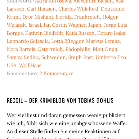
Stichworte:
Akira Kurosawa
,
Alexandra Baisch
,
Åsa
Larsson
,
Carl Hiaasen
,
Charles Willeford
,
Deutscher
Krimi
,
Dror Mishani
,
Florida
,
Frankreich
,
Holger
Wolandt
,
Israel
,
Jan Costin Wagner
,
Japan
,
Jorge Luis
Borges
,
Kathrin Bielfeldt
,
Katja Busson
,
Kotaro Isaka
,
Leonardo Sciascia
,
Lotta Rüegger
,
Markus Lemke
,
Nora Bartels
,
Österreich
,
Pädophilie
,
Riku Onda
,
Samira Sedira
,
Schweden
,
Steph Post
,
Umberto Eco
,
USA
,
Wolf Haas
Kommentare:
2 Kommentare
Seitenspalte
RECOIL – DER KRIMIBLOG VON TOBIAS GOHLIS
Wer viel liest und daran gemessen wenig publiziert,
wie ich, fühlt sich wie eine unabgeschossene Waffe.
An dieser Stelle finden Sie meine Reaktionen auf