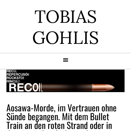
Zur
Zum
Zur
Zur
TOBIAS
Hauptnavigation
Inhalt
Seitenspalte
Fußzeile
springen
springen
springen
springen
GOHLIS
Aosawa-Morde, im Vertrauen ohne
Sünde begangen. Mit dem Bullet
Train an den roten Strand oder in