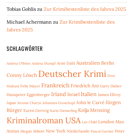
Tobias Gohlis
zu
Zur Krimibestenliste des Jahres 2025
Michael Achermann
zu
Zur Krimibestenliste des
Jahres 2025
SCHLAGWÖRTER
Australien
Berlin
Arne Dahl
Andrea O'Brien
Andrea Stumpf
Deutscher Krimi
Conny Lösch
Dror
Frankreich
Friedrich Ani
Mishani
Felix Mayer
Garry Disher
Irland
Italien
Israel
Hanspeter Eggenberger
James Ellroy
Jürgen
John le Carré
Japan
Jerome Charyn
Johannes Groschupf
Bürger
Kolja Mensing
Karen Gerwig
Karin Diemerling
Kriminalroman USA
London
Max
Lee Child
Annas
New York
Niederlande
Peter
Megan Abbott
Pascal Garnier