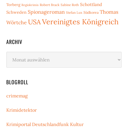
Schottland
Torberg
Robert Brack
Sabine Roth
Regiokrimis
Spionageroman
Thomas
Schweden
Stefan Lux
Südkorea
Vereinigtes Königreich
USA
Wörtche
ARCHIV
Archiv
BLOGROLL
crimemag
Krimidetektor
Krimiportal Deutschlandfunk Kultur