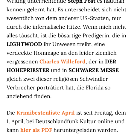
Writing unterrichtende
Steph Post
es hautnah
kennen gelernt hat. Es unterscheidet sich nicht
wesentlich von dem anderer US-Staaten, nur
durch die infernalische Hitze. Wenn mich nicht
alles täuscht, ist die bösartige Predigerin, die in
LIGHTWOOD
ihr Unwesen treibt, eine
verdeckte Hommage an den leider ziemlich
vergessenen
Charles Willeford
, der in
DER
HOHEPRIESTER
und in
SCHWARZE MESSE
gleich zwei dieser religiösen Schwindler-
Verbrecher porträtiert hat, die Florida so
anziehend finden.
Die
Krimibestenliste April
ist seit Freitag, dem
1. April, bei Deutschlandfunk Kultur online und
kann
hier als PDF
heruntergeladen werden.