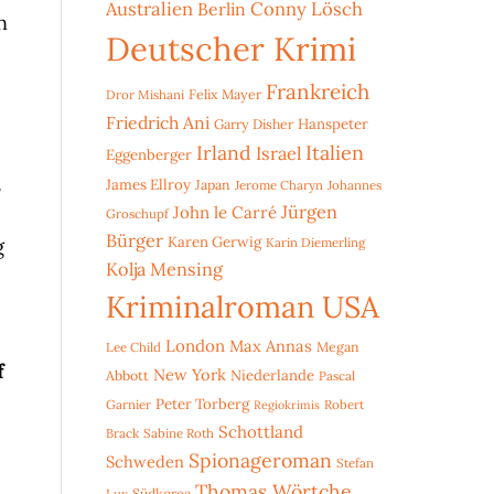
Australien
Conny Lösch
Berlin
n
Deutscher Krimi
Frankreich
Dror Mishani
Felix Mayer
Friedrich Ani
Hanspeter
Garry Disher
Irland
Italien
Israel
Eggenberger
,
James Ellroy
Japan
Jerome Charyn
Johannes
Jürgen
John le Carré
Groschupf
Bürger
Karen Gerwig
g
Karin Diemerling
Kolja Mensing
Kriminalroman USA
London
Max Annas
Lee Child
Megan
f
New York
Niederlande
Abbott
Pascal
Peter Torberg
Garnier
Robert
Regiokrimis
Schottland
Brack
Sabine Roth
Spionageroman
Schweden
Stefan
Thomas Wörtche
Lux
Südkorea