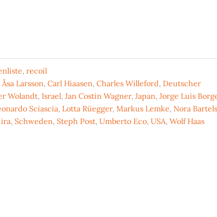
nliste
,
recoil
,
Åsa Larsson
,
Carl Hiaasen
,
Charles Willeford
,
Deutscher
er Wolandt
,
Israel
,
Jan Costin Wagner
,
Japan
,
Jorge Luis Borg
eonardo Sciascia
,
Lotta Rüegger
,
Markus Lemke
,
Nora Bartel
ira
,
Schweden
,
Steph Post
,
Umberto Eco
,
USA
,
Wolf Haas