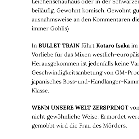
Leichenschauhaus oder in der Schwarze
beiläufig. Gewohnt komisch. Gewohnt gut
ausnahmsweise an den Kommentaren diese
immer Gohlis)
In
BULLET TRAIN
führt
Kotaro Isaka
im 
Vorliebe für das Mixen westlich-europäi
Herausgekommen ist jedenfalls keine Va
Geschwindigkeitsanbetung von GM-Produ
japanisches Boss-und-Handlanger-Kammers
Klasse.
WENN UNSERE WELT ZERSPRINGT
vo
nicht gewöhnliche Weise: Ermordet wer
gemobbt wird die Frau des Mörders.