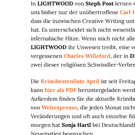
In
LIGHTWOOD
von
Steph Post
lernen 
uns bisher nur der unübertroffene
Carl 
dass die inzwischen Creative Writing un
hat. Es unterscheidet sich nicht wesent
infernalische Hitze. Wenn mich nicht alles
LIGHTWOOD
ihr Unwesen treibt, eine
vergessenen
Charles Willeford
, der in
D
zwei dieser religiösen Schwindler-Verbre
Die
Krimibestenliste April
ist seit Freit
kann
hier als PDF
heruntergeladen werd
Außerdem finden Sie die aktuelle Krimib
von
Weltexpresso
, die jeden Monat nich
Veränderungen und oft auch einzelne Bü
morgen hat
Sonja Hartl
bei Deutschland
Neueinstieg besprochen.