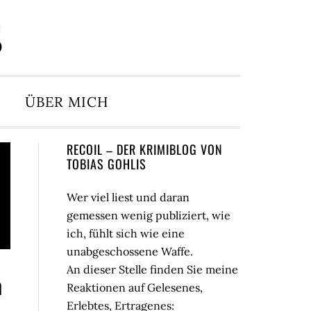
S
ÜBER MICH
Seitenspalte
RECOIL – DER KRIMIBLOG VON
TOBIAS GOHLIS
Wer viel liest und daran
gemessen wenig publiziert, wie
ich, fühlt sich wie eine
unabgeschossene Waffe.
An dieser Stelle finden Sie meine
n
Reaktionen auf Gelesenes,
Erlebtes, Ertragenes: