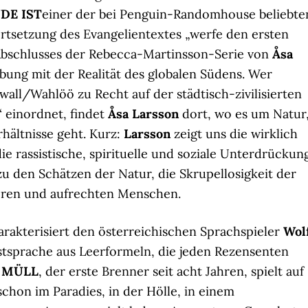
DE IST
einer der bei Penguin-Randomhouse beliebte
ortsetzung des Evangelientextes „werfe den ersten
n Abschlusses der Rebecca-Martinsson-Serie von
Åsa
bung mit der Realität des globalen Südens. Wer
all/Wahlöö zu Recht auf der städtisch-zivilisierten
 einordnet, findet
Åsa Larsson
dort, wo es um Natur
hältnisse geht. Kurz:
Larsson
zeigt uns die wirklich
die rassistische, spirituelle und soziale Unterdrückun
zu den Schätzen der Natur, die Skrupellosigkeit der
ieren und aufrechten Menschen.
rakterisiert den österreichischen Sprachspieler
Wol
tsprache aus Leerformeln, die jeden Rezensenten
:
MÜLL
, der erste Brenner seit acht Jahren, spielt auf
chon im Paradies, in der Hölle, in einem