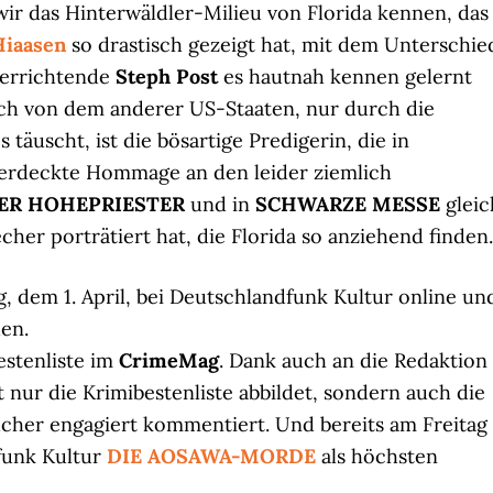
wir das Hinterwäldler-Milieu von Florida kennen, das
Hiaasen
so drastisch gezeigt hat, mit dem Unterschie
terrichtende
Steph Post
es hautnah kennen gelernt
lich von dem anderer US-Staaten, nur durch die
 täuscht, ist die bösartige Predigerin, die in
 verdeckte Hommage an den leider ziemlich
ER HOHEPRIESTER
und in
SCHWARZE MESSE
gleic
cher porträtiert hat, die Florida so anziehend finden.
ag, dem 1. April, bei Deutschlandfunk Kultur online un
en.
estenliste im
CrimeMag
. Dank auch an die Redaktion
t nur die Krimibestenliste abbildet, sondern auch die
cher engagiert kommentiert. Und bereits am Freitag
funk Kultur
DIE AOSAWA-MORDE
als höchsten