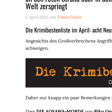
Welt zerspringt
1. April 2022
von
Tobias Gohlis
Die Krimibestenliste im April: acht Ne
Angesichts des Großverbrechens Angriff
schweigen.
Daher nur knapp ein paar Bemerkungen z
Dass
DIE AOSAWA-MORDE
von
Riku On