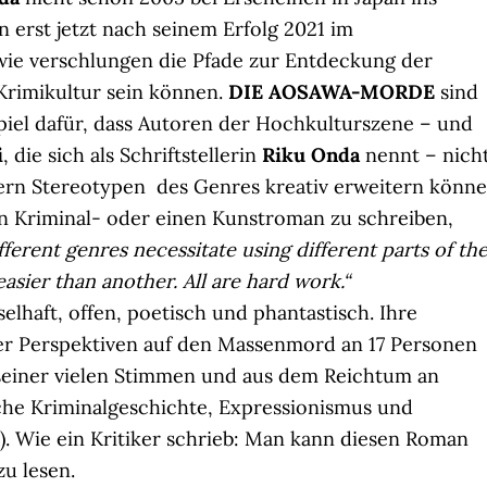
 erst jetzt nach seinem Erfolg 2021 im
wie verschlungen die Pfade zur Entdeckung der
Krimikultur sein können.
DIE AOSAWA-MORDE
sind
spiel dafür, dass Autoren der Hochkulturszene – und
i
, die sich als Schriftstellerin
Riku Onda
nennt – nich
ern Stereotypen des Genres kreativ erweitern könne
nen Kriminal- oder einen Kunstroman zu schreiben,
fferent genres necessitate using different parts of th
 easier than another. All are hard work.“
tselhaft, offen, poetisch und phantastisch. Ihre
der Perspektiven auf den Massenmord an 17 Personen
 seiner vielen Stimmen und aus dem Reichtum an
sche Kriminalgeschichte, Expressionismus und
). Wie ein Kritiker schrieb: Man kann diesen Roman
zu lesen.