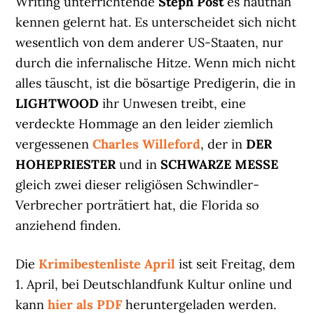
Writing unterrichtende
Steph Post
es hautnah
kennen gelernt hat. Es unterscheidet sich nicht
wesentlich von dem anderer US-Staaten, nur
durch die infernalische Hitze. Wenn mich nicht
alles täuscht, ist die bösartige Predigerin, die in
LIGHTWOOD
ihr Unwesen treibt, eine
verdeckte Hommage an den leider ziemlich
vergessenen
Charles Willeford
, der in
DER
HOHEPRIESTER
und in
SCHWARZE MESSE
gleich zwei dieser religiösen Schwindler-
Verbrecher porträtiert hat, die Florida so
anziehend finden.
Die
Krimibestenliste April
ist seit Freitag, dem
1. April, bei Deutschlandfunk Kultur online und
kann
hier als PDF
heruntergeladen werden.