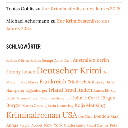
Tobias Gohlis
zu
Zur Krimibestenliste des Jahres 2025
Michael Achermann
zu
Zur Krimibestenliste des
Jahres 2025
SCHLAGWÖRTER
Australien
Berlin
Arne Dahl
Andrea O'Brien
Andrea Stumpf
Deutscher Krimi
Conny Lösch
Dror
Frankreich
Friedrich Ani
Mishani
Felix Mayer
Garry Disher
Irland
Italien
Israel
Hanspeter Eggenberger
James Ellroy
Jürgen
John le Carré
Japan
Jerome Charyn
Johannes Groschupf
Bürger
Kolja Mensing
Karen Gerwig
Karin Diemerling
Kriminalroman USA
London
Max
Lee Child
Annas
New York
Niederlande
Peter
Megan Abbott
Pascal Garnier