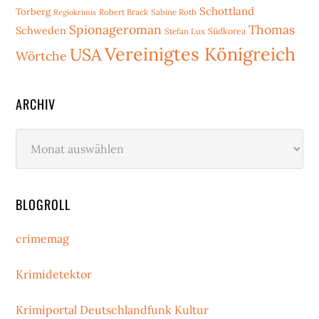
Schottland
Torberg
Robert Brack
Sabine Roth
Regiokrimis
Spionageroman
Thomas
Schweden
Stefan Lux
Südkorea
Vereinigtes Königreich
USA
Wörtche
ARCHIV
Archiv
BLOGROLL
crimemag
Krimidetektor
Krimiportal Deutschlandfunk Kultur