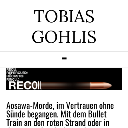
Zur
Zum
Zur
Zur
TOBIAS
Hauptnavigation
Inhalt
Seitenspalte
Fußzeile
springen
springen
springen
springen
GOHLIS
Aosawa-Morde, im Vertrauen ohne
Sünde begangen. Mit dem Bullet
Train an den roten Strand oder in