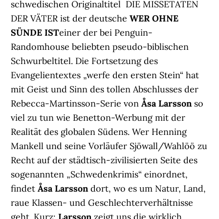
schwedischen Originaltitel DIE MISSETATEN
DER VÄTER ist der deutsche
WER OHNE
SÜNDE IST
einer der bei Penguin-
Randomhouse beliebten pseudo-biblischen
Schwurbeltitel. Die Fortsetzung des
Evangelientextes „werfe den ersten Stein“ hat
mit Geist und Sinn des tollen Abschlusses der
Rebecca-Martinsson-Serie von
Åsa Larsson
so
viel zu tun wie Benetton-Werbung mit der
Realität des globalen Südens. Wer Henning
Mankell und seine Vorläufer Sjöwall/Wahlöö zu
Recht auf der städtisch-zivilisierten Seite des
sogenannten „Schwedenkrimis“ einordnet,
findet
Åsa Larsson
dort, wo es um Natur, Land,
raue Klassen- und Geschlechterverhältnisse
geht. Kurz:
Larsson
zeigt uns die wirklich