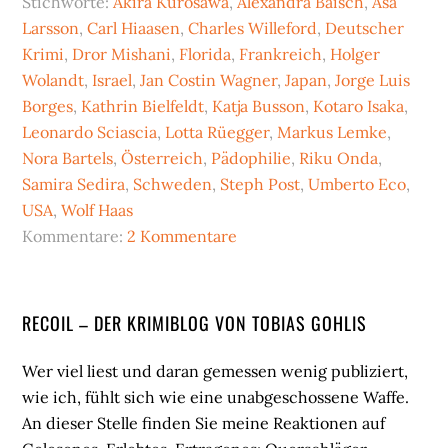
Stichworte:
Akira Kurosawa
,
Alexandra Baisch
,
Åsa
Larsson
,
Carl Hiaasen
,
Charles Willeford
,
Deutscher
Krimi
,
Dror Mishani
,
Florida
,
Frankreich
,
Holger
Wolandt
,
Israel
,
Jan Costin Wagner
,
Japan
,
Jorge Luis
Borges
,
Kathrin Bielfeldt
,
Katja Busson
,
Kotaro Isaka
,
Leonardo Sciascia
,
Lotta Rüegger
,
Markus Lemke
,
Nora Bartels
,
Österreich
,
Pädophilie
,
Riku Onda
,
Samira Sedira
,
Schweden
,
Steph Post
,
Umberto Eco
,
USA
,
Wolf Haas
Kommentare:
2 Kommentare
Seitenspalte
RECOIL – DER KRIMIBLOG VON TOBIAS GOHLIS
Wer viel liest und daran gemessen wenig publiziert,
wie ich, fühlt sich wie eine unabgeschossene Waffe.
An dieser Stelle finden Sie meine Reaktionen auf