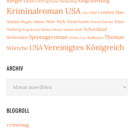
Bürger
Kolja Mensing
Karen Gerwig
Karin Diemerling
Kriminalroman USA
London
Max
Lee Child
Annas
New York
Niederlande
Peter
Megan Abbott
Pascal Garnier
Schottland
Torberg
Robert Brack
Sabine Roth
Regiokrimis
Spionageroman
Thomas
Schweden
Stefan Lux
Südkorea
Vereinigtes Königreich
USA
Wörtche
ARCHIV
Archiv
BLOGROLL
crimemag