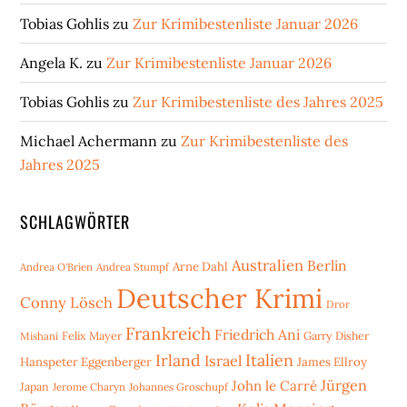
Tobias Gohlis
zu
Zur Krimibestenliste Januar 2026
Angela K.
zu
Zur Krimibestenliste Januar 2026
Tobias Gohlis
zu
Zur Krimibestenliste des Jahres 2025
Michael Achermann
zu
Zur Krimibestenliste des
Jahres 2025
SCHLAGWÖRTER
Australien
Berlin
Arne Dahl
Andrea O'Brien
Andrea Stumpf
Deutscher Krimi
Conny Lösch
Dror
Frankreich
Friedrich Ani
Mishani
Felix Mayer
Garry Disher
Irland
Italien
Israel
Hanspeter Eggenberger
James Ellroy
Jürgen
John le Carré
Japan
Jerome Charyn
Johannes Groschupf