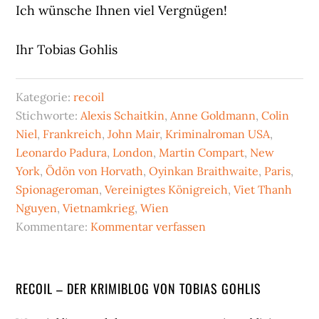
Ich wünsche Ihnen viel Vergnügen!
Ihr Tobias Gohlis
Kategorie:
recoil
Stichworte:
Alexis Schaitkin
,
Anne Goldmann
,
Colin
Niel
,
Frankreich
,
John Mair
,
Kriminalroman USA
,
Leonardo Padura
,
London
,
Martin Compart
,
New
York
,
Ödön von Horvath
,
Oyinkan Braithwaite
,
Paris
,
Spionageroman
,
Vereinigtes Königreich
,
Viet Thanh
Nguyen
,
Vietnamkrieg
,
Wien
Kommentare:
Kommentar verfassen
Seitenspalte
RECOIL – DER KRIMIBLOG VON TOBIAS GOHLIS