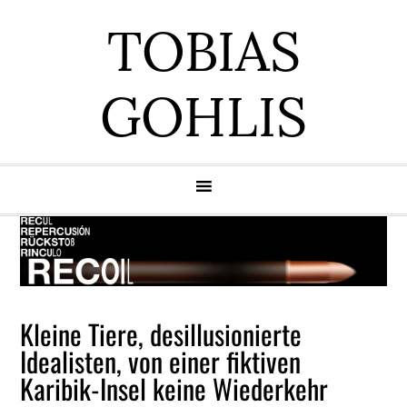
Zur
Zum
Zur
Zur
TOBIAS
Hauptnavigation
Inhalt
Seitenspalte
Fußzeile
springen
springen
springen
springen
GOHLIS
Kleine Tiere, desillusionierte
Idealisten, von einer fiktiven
Karibik-Insel keine Wiederkehr