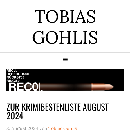
Zur
Zum
Zur
Zur
TOBIAS
Hauptnavigation
Inhalt
Seitenspalte
Fußzeile
springen
springen
springen
springen
GOHLIS
ZUR KRIMIBESTENLISTE AUGUST
2024
3. August 2024
von
Tobias Gohlis