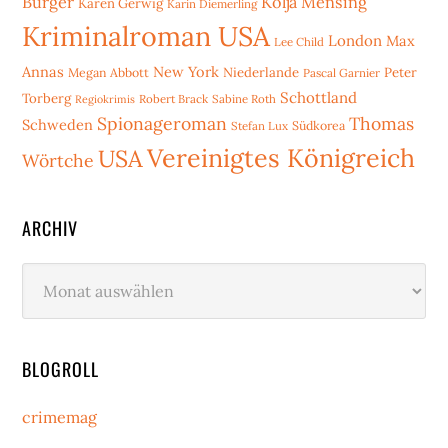
Bürger
Kolja Mensing
Karen Gerwig
Karin Diemerling
Kriminalroman USA
London
Max
Lee Child
Annas
New York
Niederlande
Peter
Megan Abbott
Pascal Garnier
Schottland
Torberg
Robert Brack
Sabine Roth
Regiokrimis
Spionageroman
Thomas
Schweden
Stefan Lux
Südkorea
Vereinigtes Königreich
USA
Wörtche
ARCHIV
Archiv
BLOGROLL
crimemag