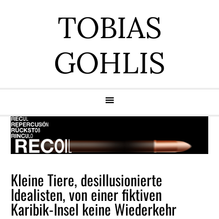
Zur
Zum
Zur
Zur
TOBIAS
Hauptnavigation
Inhalt
Seitenspalte
Fußzeile
springen
springen
springen
springen
GOHLIS
Kleine Tiere, desillusionierte
Idealisten, von einer fiktiven
Karibik-Insel keine Wiederkehr