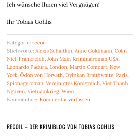
Ich wünsche Ihnen viel Vergnügen!
Ihr Tobias Gohlis
Kategorie:
recoil
Stichworte:
Alexis Schaitkin
,
Anne Goldmann
,
Colin
Niel
,
Frankreich
,
John Mair
,
Kriminalroman USA
,
Leonardo Padura
,
London
,
Martin Compart
,
New
York
,
Ödön von Horvath
,
Oyinkan Braithwaite
,
Paris
,
Spionageroman
,
Vereinigtes Königreich
,
Viet Thanh
Nguyen
,
Vietnamkrieg
,
Wien
Kommentare:
Kommentar verfassen
Seitenspalte
RECOIL – DER KRIMIBLOG VON TOBIAS GOHLIS