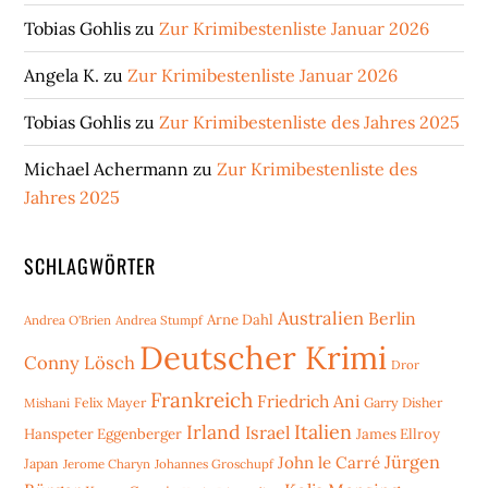
Tobias Gohlis
zu
Zur Krimibestenliste Januar 2026
Angela K.
zu
Zur Krimibestenliste Januar 2026
Tobias Gohlis
zu
Zur Krimibestenliste des Jahres 2025
Michael Achermann
zu
Zur Krimibestenliste des
Jahres 2025
SCHLAGWÖRTER
Australien
Berlin
Arne Dahl
Andrea O'Brien
Andrea Stumpf
Deutscher Krimi
Conny Lösch
Dror
Frankreich
Friedrich Ani
Mishani
Felix Mayer
Garry Disher
Irland
Italien
Israel
Hanspeter Eggenberger
James Ellroy
Jürgen
John le Carré
Japan
Jerome Charyn
Johannes Groschupf