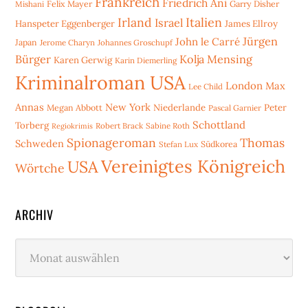
Frankreich
Friedrich Ani
Mishani
Felix Mayer
Garry Disher
Irland
Italien
Israel
Hanspeter Eggenberger
James Ellroy
Jürgen
John le Carré
Japan
Jerome Charyn
Johannes Groschupf
Bürger
Kolja Mensing
Karen Gerwig
Karin Diemerling
Kriminalroman USA
London
Max
Lee Child
Annas
New York
Niederlande
Peter
Megan Abbott
Pascal Garnier
Schottland
Torberg
Robert Brack
Sabine Roth
Regiokrimis
Spionageroman
Thomas
Schweden
Stefan Lux
Südkorea
Vereinigtes Königreich
USA
Wörtche
ARCHIV
Archiv