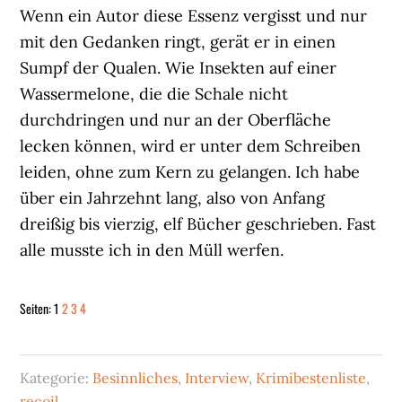
Wenn ein Autor diese Essenz vergisst und nur
mit den Gedanken ringt, gerät er in einen
Sumpf der Qualen. Wie Insekten auf einer
Wassermelone, die die Schale nicht
durchdringen und nur an der Oberfläche
lecken können, wird er unter dem Schreiben
leiden, ohne zum Kern zu gelangen. Ich habe
über ein Jahrzehnt lang, also von Anfang
dreißig bis vierzig, elf Bücher geschrieben. Fast
alle musste ich in den Müll werfen.
Seite
Seite
Seite
Seite
Seiten:
1
2
3
4
Kategorie:
Besinnliches
,
Interview
,
Krimibestenliste
,
recoil