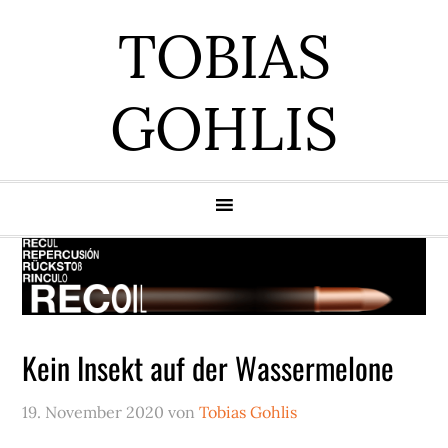
Zur
Zum
Zur
Zur
TOBIAS
Hauptnavigation
Inhalt
Seitenspalte
Fußzeile
springen
springen
springen
springen
GOHLIS
Kein Insekt auf der Wassermelone
19. November 2020
von
Tobias Gohlis