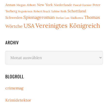
Annas
New York
Niederlande
Peter
Megan Abbott
Pascal Garnier
Schottland
Torberg
Robert Brack
Sabine Roth
Regiokrimis
Spionageroman
Thomas
Schweden
Stefan Lux
Südkorea
Vereinigtes Königreich
USA
Wörtche
ARCHIV
Archiv
BLOGROLL
crimemag
Krimidetektor