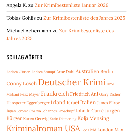
Angela K.
zu
Zur Krimibestenliste Januar 2026
Tobias Gohlis
zu
Zur Krimibestenliste des Jahres 2025
Michael Achermann
zu
Zur Krimibestenliste des
Jahres 2025
SCHLAGWÖRTER
Australien
Berlin
Arne Dahl
Andrea O'Brien
Andrea Stumpf
Deutscher Krimi
Conny Lösch
Dror
Frankreich
Friedrich Ani
Mishani
Felix Mayer
Garry Disher
Irland
Italien
Israel
Hanspeter Eggenberger
James Ellroy
Jürgen
John le Carré
Japan
Jerome Charyn
Johannes Groschupf
Bürger
Kolja Mensing
Karen Gerwig
Karin Diemerling
Kriminalroman USA
London
Max
Lee Child