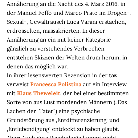
Annäherung an die Nacht des 4. März 2016, in
der Manuel Foffo und Marco Prato im Drogen-,
Sexual-, Gewaltrausch Luca Varani erstachen,
erdrosselten, massakrierten. In dieser
Annäherung an ein mit keiner Kategorie
gänzlich zu verstehendes Verbrechen
entstehen Skizzen der Welten drum herum, in
denen das möglich war.
In ihrer lesenswerten Rezension in der
taz
verweist
Francesca Polistina
auf ein Interview
mit
Klaus Theweleit
, der bei einer bestimmten
Sorte von aus Lust mordenden Männern („Das
Lachen der Täter“) eine psychische
Grundstörung aus ‚Entdifferenzierung‘ und
‚Entlebendigung‘ entdeckt zu haben glaubt.
Aber: Auch gute Psychologie kommt nicht