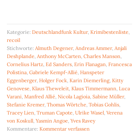
Kategorie:
Deutschlandfunk Kultur
,
Krimibestenliste
,
recoil
Stichworte:
Almuth Degener
,
Andreas Ammer
,
Anjali
Deshplande
,
Anthony McCarten
,
Charles Manson
,
Cornelius Hartz
,
Ed Sanders
,
Erin Flanagan
,
Francesca
Polistina
,
Gabriele Kempf-Allié
,
Hanspeter
Eggenberger
,
Holger Fock
,
Karin Diemerling
,
Kitty
Genovese
,
Klaus Theweleit
,
Klaus Timmermann
,
Luca
Varani
,
Manfred Allié
,
Nicola Lagioia
,
Sabine Müller
,
Stefanie Kremer
,
Thomas Wörtche
,
Tobias Gohlis
,
Tracey Lien
,
Truman Capote
,
Ulrike Wasel
,
Verena
von Koskull
,
Yasmin Angoe
,
Yves Ravey
Kommentare:
Kommentar verfassen