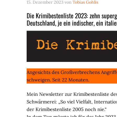
15. Dezember 2023
von
Tobias Gohlis
Die Krimibestenliste 2023: zehn superg
Deutschland, je ein indischer, ein itali
Angesichts des Großverbrechens Angriff
schweigen. Seit 22 Monaten.
Mein Newsletter zur Krimibestenliste d
Schwärmerei: „So viel Vielfalt, Internati
der Krimibestenliste 2005 noch nie.“
In dem Ton müsste ich für das Jahr 2023 