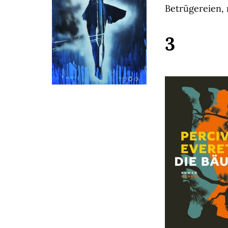
Betrügereien, 
3