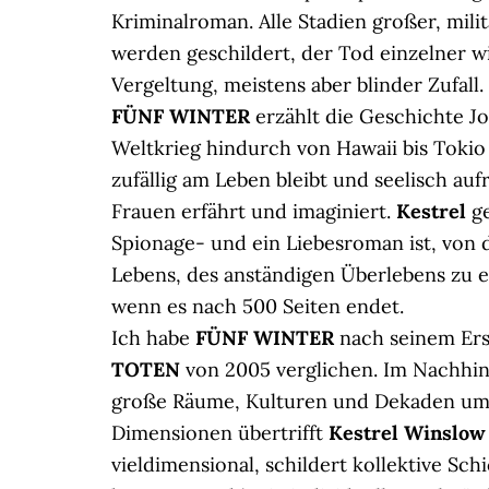
Kriminalroman. Alle Stadien großer, milit
werden geschildert, der Tod einzelner wi
Vergeltung, meistens aber blinder Zufall.
FÜNF WINTER
erzählt die Geschichte J
Weltkrieg hindurch von Hawaii bis Tokio
zufällig am Leben bleibt und seelisch auf
Frauen erfährt und imaginiert.
Kestrel
ge
Spionage- und ein Liebesroman ist, von
Lebens, des anständigen Überlebens zu er
wenn es nach 500 Seiten endet.
Ich habe
FÜNF WINTER
nach seinem Er
TOTEN
von 2005 verglichen. Im Nachhin
große Räume, Kulturen und Dekaden ums
Dimensionen übertrifft
Kestrel Winslow
vieldimensional, schildert kollektive Sc