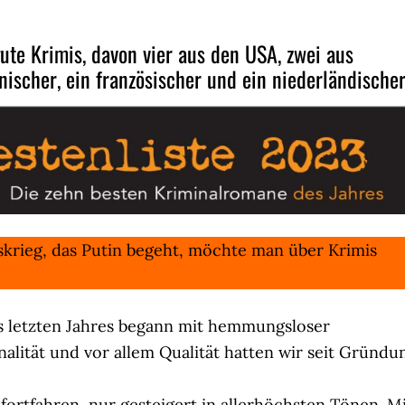
ute Krimis, davon vier aus den USA, zwei aus
enischer, ein französischer und ein niederländische
skrieg, das Putin begeht, möchte man über Krimis
es letzten Jahres begann mit hemmungsloser
onalität und vor allem Qualität hatten wir seit Gründu
fortfahren, nur gesteigert in allerhöchsten Tönen. M