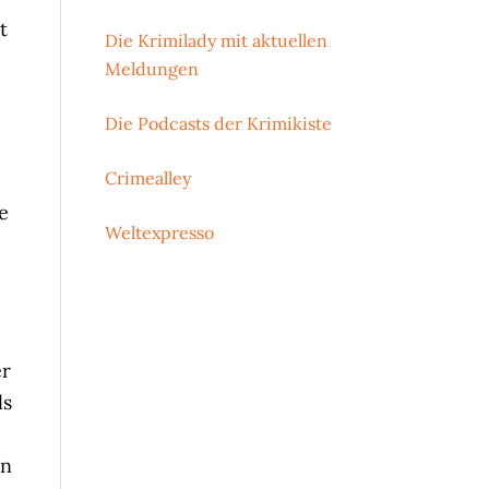
t
Die Krimilady mit aktuellen
Meldungen
Die Podcasts der Krimikiste
Crimealley
e
Weltexpresso
e
er
ls
en