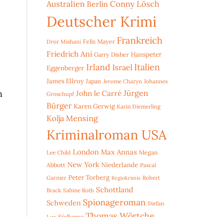
Australien
Conny Lösch
Berlin
Deutscher Krimi
Frankreich
Dror Mishani
Felix Mayer
Friedrich Ani
Hanspeter
Garry Disher
Irland
Italien
Israel
Eggenberger
James Ellroy
Japan
Jerome Charyn
Johannes
n
Jürgen
John le Carré
Groschupf
Bürger
Karen Gerwig
Karin Diemerling
Kolja Mensing
Kriminalroman USA
London
Max Annas
Lee Child
Megan
New York
Niederlande
Abbott
Pascal
Peter Torberg
Garnier
Robert
Regiokrimis
Schottland
Brack
Sabine Roth
Spionageroman
Schweden
Stefan
Thomas Wörtche
Lux
Südkorea