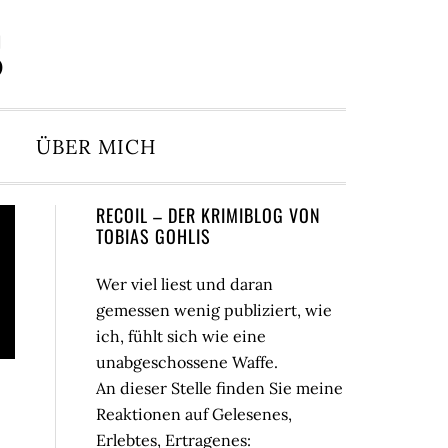
S
ÜBER MICH
Seitenspalte
RECOIL – DER KRIMIBLOG VON
TOBIAS GOHLIS
Wer viel liest und daran
gemessen wenig publiziert, wie
ich, fühlt sich wie eine
unabgeschossene Waffe.
An dieser Stelle finden Sie meine
Reaktionen auf Gelesenes,
Erlebtes, Ertragenes: