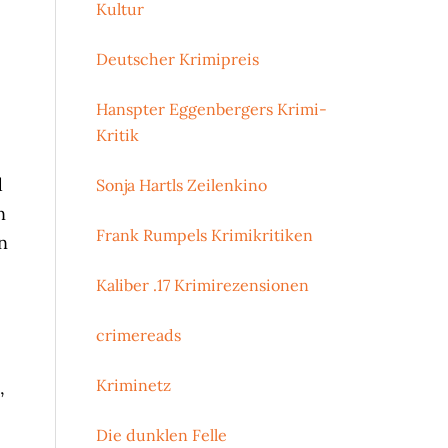
Kultur
Deutscher Krimipreis
Hanspter Eggenbergers Krimi-
Kritik
d
Sonja Hartls Zeilenkino
n
Frank Rumpels Krimikritiken
n
Kaliber .17 Krimirezensionen
crimereads
Kriminetz
,
Die dunklen Felle