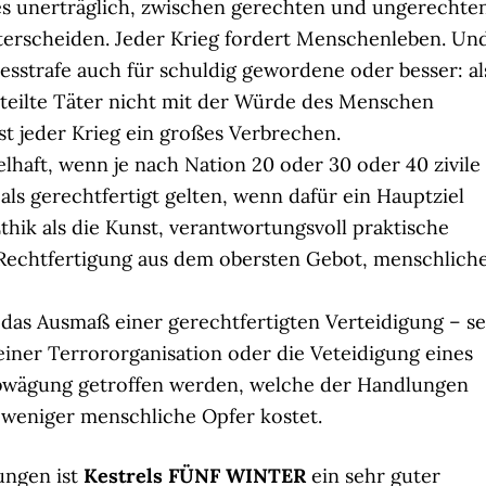
 es unerträglich, zwischen gerechten und ungerechte
terscheiden. Jeder Krieg fordert Menschenleben. Un
esstrafe auch für schuldig gewordene oder besser: al
rteilte Täter nicht mit der Würde des Menschen
 ist jeder Krieg ein großes Verbrechen.
kelhaft, wenn je nach Nation 20 oder 30 oder 40 zivile
ls gerechtfertigt gelten, wenn dafür ein Hauptziel
Ethik als die Kunst, verantwortungsvoll praktische
 Rechtfertigung aus dem obersten Gebot, menschlich
das Ausmaß einer gerechtfertigten Verteidigung – se
einer Terrororganisation oder die Veteidigung eines
Abwägung getroffen werden, welche der Handlungen
, weniger menschliche Opfer kostet.
ungen ist
Kestrels FÜNF WINTER
ein sehr guter