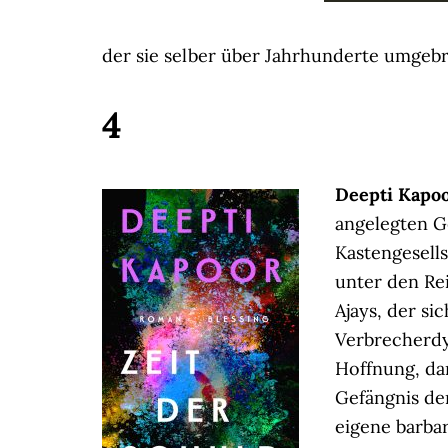
der sie selber über Jahrhunderte umgeb
4
Deepti Kapo
angelegten G
Kastengesell
unter den Rei
Ajays, der s
Verbrecherdyn
Hoffnung, dan
Gefängnis de
eigene barbar