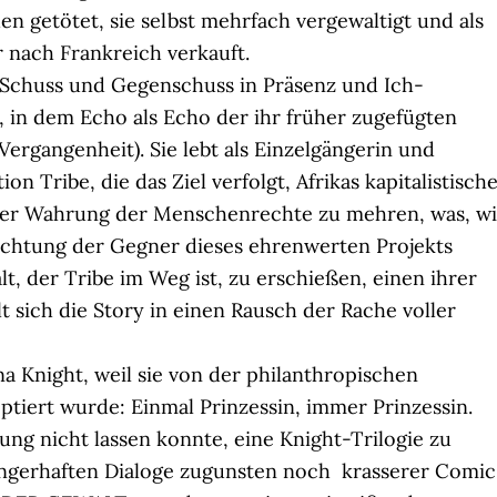
en getötet, sie selbst mehrfach vergewaltigt und als
r nach Frankreich verkauft.
in Schuss und Gegenschuss in Präsenz und Ich-
, in dem Echo als Echo der ihr früher zugefügten
Vergangenheit). Sie lebt als Einzelgängerin und
ion Tribe, die das Ziel verfolgt, Afrikas kapitalistisch
unter Wahrung der Menschenrechte zu mehren, was, w
ichtung der Gegner dieses ehrenwerten Projekts
alt, der Tribe im Weg ist, zu erschießen, einen ihrer
 sich die Story in einen Rausch der Rache voller
a Knight, weil sie von der philanthropischen
optiert wurde: Einmal Prinzessin, immer Prinzessin.
ng nicht lassen konnte, eine Knight-Trilogie zu
nfängerhaften Dialoge zugunsten noch krasserer Comic