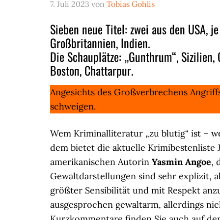
7. Juli 2023
von
Tobias Gohlis
Sieben neue Titel: zwei aus den USA, je 
Großbritannien, Indien.
Die Schauplätze: „Gunthrum“, Sizilien,
Boston, Chattarpur.
Angesichts des Großverbrechens Angriff
schweigen.
Wem Kriminalliteratur „zu blutig“ ist –
dem bietet die aktuelle Krimibestenliste 
amerikanischen Autorin
Yasmin Angoe
, 
Gewaltdarstellungen sind sehr explizit,
größter Sensibilität und mit Respekt an
ausgesprochen gewaltarm, allerdings ni
Kurzkommentare finden Sie auch auf de