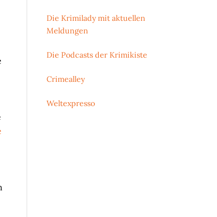
Die Krimilady mit aktuellen
Meldungen
Die Podcasts der Krimikiste
e
Crimealley
Weltexpresso
e
e
n