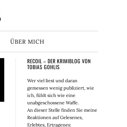
S
ÜBER MICH
Seitenspalte
RECOIL – DER KRIMIBLOG VON
TOBIAS GOHLIS
Wer viel liest und daran
gemessen wenig publiziert, wie
ich, fühlt sich wie eine
unabgeschossene Waffe.
An dieser Stelle finden Sie meine
Reaktionen auf Gelesenes,
Erlebtes, Ertragenes: