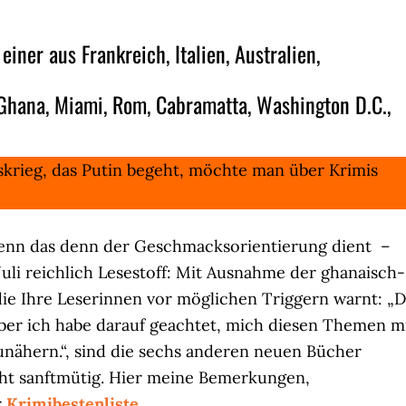
einer aus Frankreich, Italien, Australien,
 Ghana, Miami, Rom, Cabramatta, Washington D.C.,
skrieg, das Putin begeht, möchte man über Krimis
 wenn das denn der Geschmacksorientierung dient –
Juli reichlich Lesestoff: Mit Ausnahme der ghanaisch-
die Ihre Leserinnen vor möglichen Triggern warnt: „D
 aber ich habe darauf geachtet, mich diesen Themen m
zunähern.“, sind die sechs anderen neuen Bücher
cht sanftmütig. Hier meine Bemerkungen,
r
Krimibestenliste
.