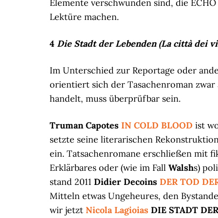
Elemente verschwunden sind, die ECHO
Lektüre machen.
4
Die Stadt der Lebenden
(La città dei vi
Im Unterschied zur Reportage oder ander
orientiert sich der Tasachenroman zwar 
handelt, muss überprüfbar sein.
Truman Capotes
IN COLD BLOOD
ist w
setzte seine literarischen Rekonstruktio
ein. Tatsachenromane erschließen mit fi
Erklärbares oder (wie im Fall
Walsh
s) pol
stand 2011
Didier Decoins
DER TOD DE
Mitteln etwas Ungeheures, den Bystander-
wir jetzt
Nicola Lagioias
DIE STADT DE