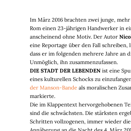
Im März 2016 brachten zwei junge, mehr
Rom einen 23-jährigen Handwerker in e
anscheinend ohne Motiv. Der Autor
Nico
eine Reportage über den Fall schreiben, l
dass er im folgenden mehrere Jahre an d
Unmöglich, ihn zusammenzufassen.
DIE STADT DER LEBENDEN
ist eine Sp
eines kulturellen Schocks zu einzufange
der Manson-Bande
als moralischen Zus
markierte.
Die im Klappentext hervorgehobenen Teil
sind die schwächsten. Die stärksten erge
Schritten vollzogenen, immer wieder di
Annäherung an die Nacht des 4. März 20