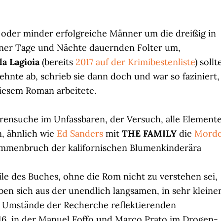
 oder minder erfolgreiche Männer um die dreißig in
iner Tage und Nächte dauernden Folter um,
la Lagioia
(bereits
2017 auf der Krimibestenliste
) sollt
ehnte ab, schrieb sie dann doch und war so faziniert,
iesem Roman arbeitete.
urensuche im Unfassbaren, der Versuch, alle Element
n, ähnlich wie
Ed Sanders
mit
THE FAMILY
die
Mord
ammenbruch der kalifornischen Blumenkinderära
e des Buches, ohne die Rom nicht zu verstehen sei,
ben sich aus der unendlich langsamen, in sehr kleine
e Umstände der Recherche reflektierenden
16, in der Manuel Foffo und Marco Prato im Drogen-,