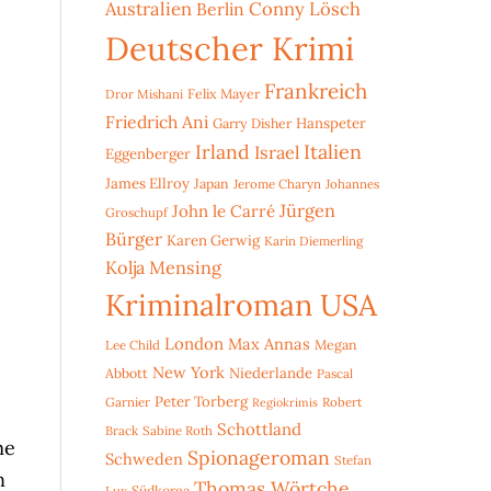
Australien
Conny Lösch
Berlin
Deutscher Krimi
Frankreich
Dror Mishani
Felix Mayer
Friedrich Ani
Hanspeter
Garry Disher
Irland
Italien
Israel
Eggenberger
James Ellroy
Japan
Jerome Charyn
Johannes
Jürgen
John le Carré
Groschupf
Bürger
Karen Gerwig
Karin Diemerling
Kolja Mensing
Kriminalroman USA
London
Max Annas
Lee Child
Megan
New York
Niederlande
Abbott
Pascal
Peter Torberg
Garnier
Robert
Regiokrimis
Schottland
Brack
Sabine Roth
me
Spionageroman
Schweden
Stefan
n
Thomas Wörtche
Lux
Südkorea