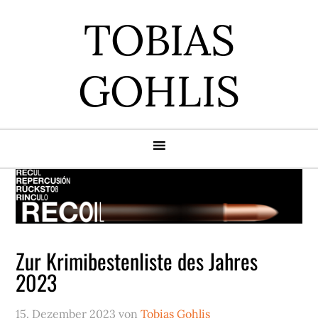
Zur
Zum
Zur
Zur
TOBIAS
Hauptnavigation
Inhalt
Seitenspalte
Fußzeile
springen
springen
springen
springen
GOHLIS
Zur Krimibestenliste des Jahres
2023
15. Dezember 2023
von
Tobias Gohlis