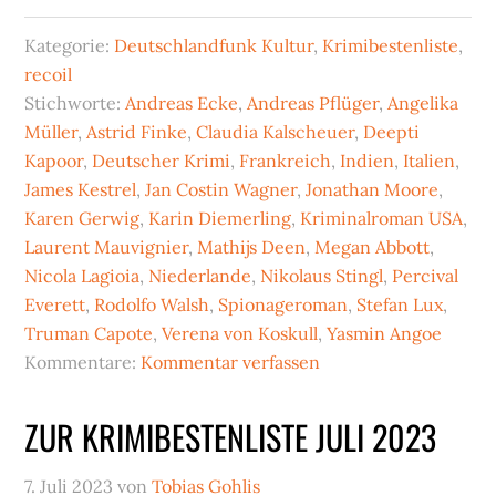
Kategorie:
Deutschlandfunk Kultur
,
Krimibestenliste
,
recoil
Stichworte:
Andreas Ecke
,
Andreas Pflüger
,
Angelika
Müller
,
Astrid Finke
,
Claudia Kalscheuer
,
Deepti
Kapoor
,
Deutscher Krimi
,
Frankreich
,
Indien
,
Italien
,
James Kestrel
,
Jan Costin Wagner
,
Jonathan Moore
,
Karen Gerwig
,
Karin Diemerling
,
Kriminalroman USA
,
Laurent Mauvignier
,
Mathijs Deen
,
Megan Abbott
,
Nicola Lagioia
,
Niederlande
,
Nikolaus Stingl
,
Percival
Everett
,
Rodolfo Walsh
,
Spionageroman
,
Stefan Lux
,
Truman Capote
,
Verena von Koskull
,
Yasmin Angoe
Kommentare:
Kommentar verfassen
ZUR KRIMIBESTENLISTE JULI 2023
7. Juli 2023
von
Tobias Gohlis