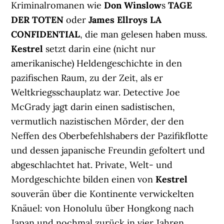
Kriminalromanen wie
Don Winslow
s
TAGE
DER TOTEN
oder
James Ellroys LA
CONFIDENTIAL
, die man gelesen haben muss.
Kestrel
setzt darin eine (nicht nur
amerikanische) Heldengeschichte in den
pazifischen Raum, zu der Zeit, als er
Weltkriegsschauplatz war. Detective Joe
McGrady jagt darin einen sadistischen,
vermutlich nazistischen Mörder, der den
Neffen des Oberbefehlshabers der Pazifikflotte
und dessen japanische Freundin gefoltert und
abgeschlachtet hat. Private, Welt- und
Mordgeschichte bilden einen von
Kestrel
souverän über die Kontinente verwickelten
Knäuel: von Honolulu über Hongkong nach
Japan und nochmal zurück in vier Jahren.