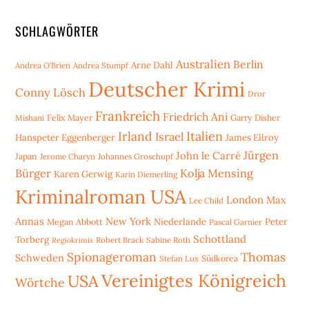
SCHLAGWÖRTER
Australien
Berlin
Arne Dahl
Andrea O'Brien
Andrea Stumpf
Deutscher Krimi
Conny Lösch
Dror
Frankreich
Friedrich Ani
Mishani
Felix Mayer
Garry Disher
Irland
Italien
Israel
Hanspeter Eggenberger
James Ellroy
Jürgen
John le Carré
Japan
Jerome Charyn
Johannes Groschupf
Bürger
Kolja Mensing
Karen Gerwig
Karin Diemerling
Kriminalroman USA
London
Max
Lee Child
Annas
New York
Niederlande
Peter
Megan Abbott
Pascal Garnier
Schottland
Torberg
Robert Brack
Sabine Roth
Regiokrimis
Spionageroman
Thomas
Schweden
Stefan Lux
Südkorea
Vereinigtes Königreich
USA
Wörtche