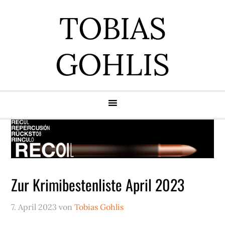
Zur
Zum
Zur
Zur
TOBIAS
Hauptnavigation
Inhalt
Seitenspalte
Fußzeile
springen
springen
springen
springen
GOHLIS
Zur Krimibestenliste April 2023
7. April 2023
von
Tobias Gohlis