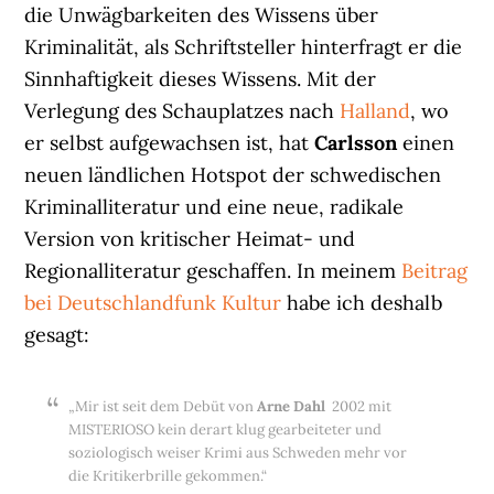
die Unwägbarkeiten des Wissens über
Kriminalität, als Schriftsteller hinterfragt er die
Sinnhaftigkeit dieses Wissens. Mit der
Verlegung des Schauplatzes nach
Halland
, wo
er selbst aufgewachsen ist, hat
Carlsson
einen
neuen ländlichen Hotspot der schwedischen
Kriminalliteratur und eine neue, radikale
Version von kritischer Heimat- und
Regionalliteratur geschaffen. In meinem
Beitrag
bei Deutschlandfunk Kultur
habe ich deshalb
gesagt:
„Mir ist seit dem Debüt von
Arne Dahl
2002 mit
MISTERIOSO kein derart klug gearbeiteter und
soziologisch weiser Krimi aus Schweden mehr vor
die Kritikerbrille gekommen.“