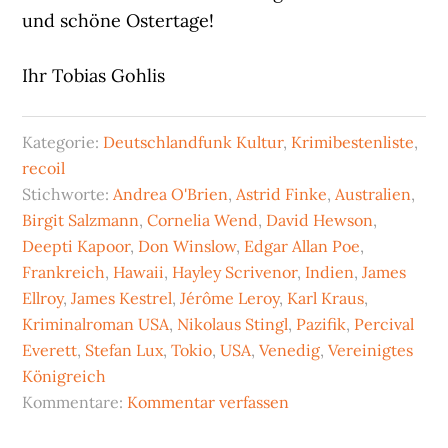
und schöne Ostertage!
Ihr Tobias Gohlis
Kategorie:
Deutschlandfunk Kultur
,
Krimibestenliste
,
recoil
Stichworte:
Andrea O'Brien
,
Astrid Finke
,
Australien
,
Birgit Salzmann
,
Cornelia Wend
,
David Hewson
,
Deepti Kapoor
,
Don Winslow
,
Edgar Allan Poe
,
Frankreich
,
Hawaii
,
Hayley Scrivenor
,
Indien
,
James
Ellroy
,
James Kestrel
,
Jérôme Leroy
,
Karl Kraus
,
Kriminalroman USA
,
Nikolaus Stingl
,
Pazifik
,
Percival
Everett
,
Stefan Lux
,
Tokio
,
USA
,
Venedig
,
Vereinigtes
Königreich
Kommentare:
Kommentar verfassen