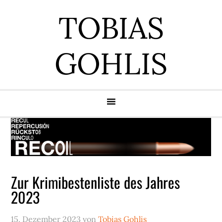
Zur
Zum
Zur
Zur
TOBIAS
Hauptnavigation
Inhalt
Seitenspalte
Fußzeile
springen
springen
springen
springen
GOHLIS
Zur Krimibestenliste des Jahres
2023
15. Dezember 2023
von
Tobias Gohlis