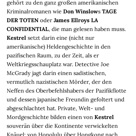
gehört zu den ganz großen amerikanischen
Kriminalromanen wie
Don Winslow
s
TAGE
DER TOTEN
oder
James Ellroys LA
CONFIDENTIAL
, die man gelesen haben muss.
Kestrel
setzt darin eine (nicht nur
amerikanische) Heldengeschichte in den
pazifischen Raum, zu der Zeit, als er
Weltkriegsschauplatz war. Detective Joe
McGrady jagt darin einen sadistischen,
vermutlich nazistischen Mörder, der den
Neffen des Oberbefehlshabers der Pazifikflotte
und dessen japanische Freundin gefoltert und
abgeschlachtet hat. Private, Welt- und
Mordgeschichte bilden einen von
Kestrel
souverän über die Kontinente verwickelten
Knäuel: von Honolulu über Hongkong nach