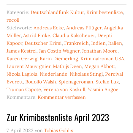
Kategorie:
Deutschlandfunk Kultur
,
Krimibestenliste
,
recoil
Stichworte:
Andreas Ecke
,
Andreas Pflüger
,
Angelika
Müller
,
Astrid Finke
,
Claudia Kalscheuer
,
Deepti
Kapoor
,
Deutscher Krimi
,
Frankreich
,
Indien
,
Italien
,
James Kestrel
,
Jan Costin Wagner
,
Jonathan Moore
,
Karen Gerwig
,
Karin Diemerling
,
Kriminalroman USA
,
Laurent Mauvignier
,
Mathijs Deen
,
Megan Abbott
,
Nicola Lagioia
,
Niederlande
,
Nikolaus Stingl
,
Percival
Everett
,
Rodolfo Walsh
,
Spionageroman
,
Stefan Lux
,
Truman Capote
,
Verena von Koskull
,
Yasmin Angoe
Kommentare:
Kommentar verfassen
Zur Krimibestenliste April 2023
7. April 2023
von
Tobias Gohlis