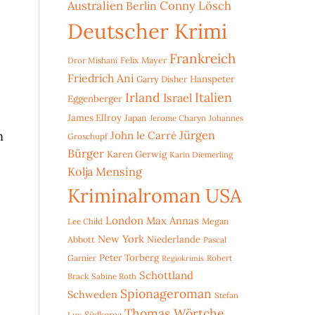
Australien
Conny Lösch
Berlin
Deutscher Krimi
Frankreich
Dror Mishani
Felix Mayer
Friedrich Ani
Hanspeter
Garry Disher
Irland
Italien
Israel
Eggenberger
James Ellroy
Japan
Jerome Charyn
Johannes
n
Jürgen
John le Carré
Groschupf
Bürger
Karen Gerwig
Karin Diemerling
Kolja Mensing
Kriminalroman USA
London
Max Annas
Lee Child
Megan
New York
Niederlande
Abbott
Pascal
Peter Torberg
Garnier
Robert
Regiokrimis
Schottland
Brack
Sabine Roth
Spionageroman
Schweden
Stefan
Thomas Wörtche
Lux
Südkorea