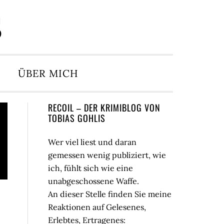
S
ÜBER MICH
Seitenspalte
RECOIL – DER KRIMIBLOG VON
TOBIAS GOHLIS
Wer viel liest und daran
gemessen wenig publiziert, wie
ich, fühlt sich wie eine
unabgeschossene Waffe.
An dieser Stelle finden Sie meine
Reaktionen auf Gelesenes,
Erlebtes, Ertragenes: