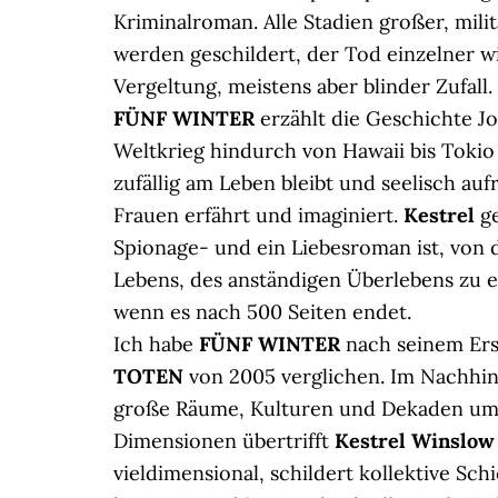
Kriminalroman. Alle Stadien großer, milit
werden geschildert, der Tod einzelner wi
Vergeltung, meistens aber blinder Zufall.
FÜNF WINTER
erzählt die Geschichte J
Weltkrieg hindurch von Hawaii bis Tokio
zufällig am Leben bleibt und seelisch auf
Frauen erfährt und imaginiert.
Kestrel
ge
Spionage- und ein Liebesroman ist, von
Lebens, des anständigen Überlebens zu er
wenn es nach 500 Seiten endet.
Ich habe
FÜNF WINTER
nach seinem Er
TOTEN
von 2005 verglichen. Im Nachhin
große Räume, Kulturen und Dekaden ums
Dimensionen übertrifft
Kestrel Winslow
vieldimensional, schildert kollektive Sc