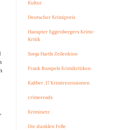
Kultur
Deutscher Krimipreis
Hanspter Eggenbergers Krimi-
Kritik
d
Sonja Hartls Zeilenkino
n
Frank Rumpels Krimikritiken
n
Kaliber .17 Krimirezensionen
crimereads
Kriminetz
,
Die dunklen Felle