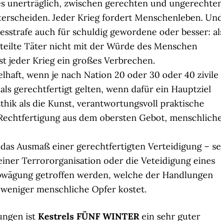
 es unerträglich, zwischen gerechten und ungerechte
terscheiden. Jeder Krieg fordert Menschenleben. Un
esstrafe auch für schuldig gewordene oder besser: al
rteilte Täter nicht mit der Würde des Menschen
 ist jeder Krieg ein großes Verbrechen.
kelhaft, wenn je nach Nation 20 oder 30 oder 40 zivile
ls gerechtfertigt gelten, wenn dafür ein Hauptziel
Ethik als die Kunst, verantwortungsvoll praktische
 Rechtfertigung aus dem obersten Gebot, menschlich
das Ausmaß einer gerechtfertigten Verteidigung – se
einer Terrororganisation oder die Veteidigung eines
Abwägung getroffen werden, welche der Handlungen
, weniger menschliche Opfer kostet.
ungen ist
Kestrels FÜNF WINTER
ein sehr guter