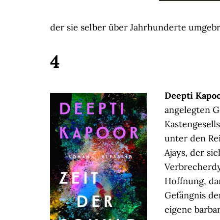
der sie selber über Jahrhunderte umgeb
4
Deepti Kapo
angelegten G
Kastengesell
unter den Rei
Ajays, der s
Verbrecherdyn
Hoffnung, dan
Gefängnis de
eigene barbar