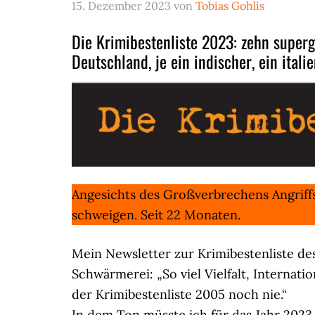
15. Dezember 2023
von
Tobias Gohlis
Die Krimibestenliste 2023: zehn superg
Deutschland, je ein indischer, ein itali
Angesichts des Großverbrechens Angriff
schweigen. Seit 22 Monaten.
Mein Newsletter zur Krimibestenliste d
Schwärmerei: „So viel Vielfalt, Internati
der Krimibestenliste 2005 noch nie.“
In dem Ton müsste ich für das Jahr 2023 