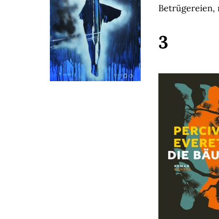
Betrügereien, 
3