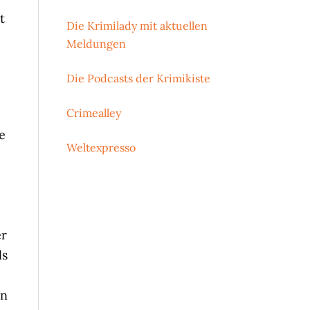
t
Die Krimilady mit aktuellen
Meldungen
Die Podcasts der Krimikiste
Crimealley
e
Weltexpresso
e
er
ls
en