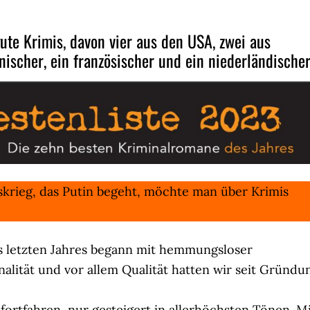
ute Krimis, davon vier aus den USA, zwei aus
enischer, ein französischer und ein niederländische
skrieg, das Putin begeht, möchte man über Krimis
es letzten Jahres begann mit hemmungsloser
onalität und vor allem Qualität hatten wir seit Gründu
fortfahren, nur gesteigert in allerhöchsten Tönen. M