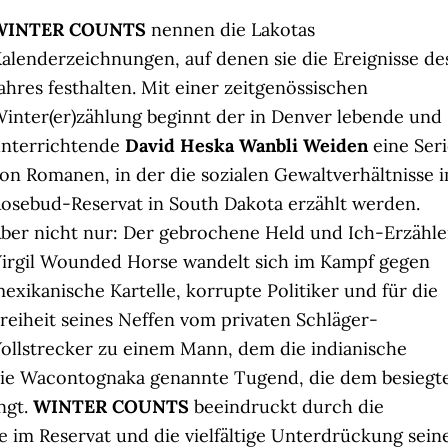
WINTER COUNTS
nennen die Lakotas
alenderzeichnungen, auf denen sie die Ereignisse de
ahres festhalten. Mit einer zeitgenössischen
inter(er)zählung beginnt der in Denver lebende und
nterrichtende
David Heska Wanbli Weiden
eine Ser
on Romanen, in der die sozialen Gewaltverhältnisse 
osebud-Reservat in South Dakota erzählt werden.
ber nicht nur: Der gebrochene Held und Ich-Erzähle
irgil Wounded Horse wandelt sich im Kampf gegen
exikanische Kartelle, korrupte Politiker und für die
reiheit seines Neffen vom privaten Schläger-
ollstrecker zu einem Mann, dem die indianische
s die Wacontognaka genannte Tugend, die dem besiegt
ngt.
WINTER COUNTS
beeindruckt durch die
e im Reservat und die vielfältige Unterdrückung sein