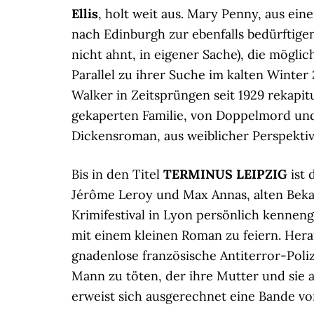
Ellis
, holt weit aus. Mary Penny, aus ei
nach Edinburgh zur ebenfalls bedürftigen
nicht ahnt, in eigener Sache), die mögli
Parallel zu ihrer Suche im kalten Winter
Walker in Zeitsprüngen seit 1929 rekapit
gekaperten Familie, von Doppelmord und
Dickensroman, aus weiblicher Perspektiv
Bis in den Titel
TERMINUS LEIPZIG
ist
Jérôme Leroy und Max Annas, alten Bekan
Krimifestival in Lyon persönlich kennen
mit einem kleinen Roman zu feiern. Hera
gnadenlose französische Antiterror-Poliz
Mann zu töten, der ihre Mutter und sie a
erweist sich ausgerechnet eine Bande von