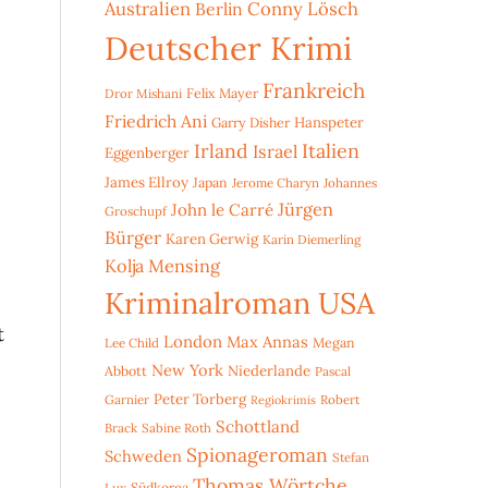
Australien
Conny Lösch
Berlin
Deutscher Krimi
Frankreich
Dror Mishani
Felix Mayer
Friedrich Ani
Hanspeter
Garry Disher
Irland
Italien
Israel
Eggenberger
James Ellroy
Japan
Jerome Charyn
Johannes
Jürgen
John le Carré
Groschupf
Bürger
Karen Gerwig
Karin Diemerling
Kolja Mensing
Kriminalroman USA
t
London
Max Annas
Lee Child
Megan
New York
Niederlande
Abbott
Pascal
Peter Torberg
Garnier
Robert
Regiokrimis
Schottland
Brack
Sabine Roth
Spionageroman
Schweden
Stefan
Thomas Wörtche
Lux
Südkorea