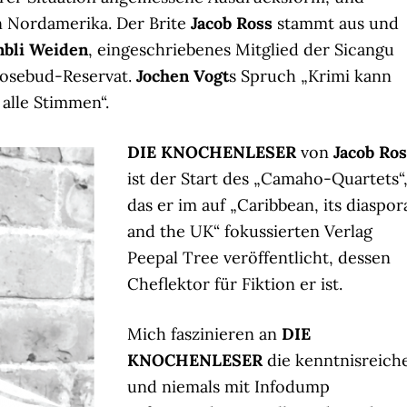
n Nordamerika. Der Brite
Jacob Ross
stammt aus und
bli Weiden
, eingeschriebenes Mitglied der Sicangu
Rosebud-Reservat.
Jochen Vogt
s Spruch „Krimi kann
 alle Stimmen“.
DIE KNOCHENLESER
von
Jacob Ros
ist der Start des „Camaho-Quartets“
das er im auf „Caribbean, its diaspor
and the UK“ fokussierten Verlag
Peepal Tree veröffentlicht, dessen
Cheflektor für Fiktion er ist.
Mich faszinieren an
DIE
KNOCHENLESER
die kenntnisreich
und niemals mit Infodump