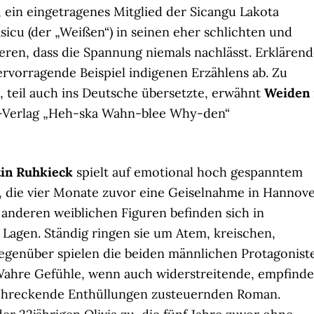
, ein eingetragenes Mitglied der Sicangu Lakota
asicu (der „Weißen“) in seinen eher schlichten und
ieren, dass die Spannung niemals nachlässt. Erklären
rvorragende Beispiel indigenen Erzählens ab. Zu
, teil auch ins Deutsche übersetzte, erwähnt
Weiden
S-Verlag „Heh-ska Wahn-blee Why-den“
tin Ruhkieck
spielt auf emotional hoch gespanntem
ch, die vier Monate zuvor eine Geiselnahme in Hannov
 anderen weiblichen Figuren befinden sich in
Lagen. Ständig ringen sie um Atem, kreischen,
genüber spielen die beiden männlichen Protagonist
. Wahre Gefühle, wenn auch widerstreitende, empfind
rschreckende Enthüllungen zusteuernden Roman.