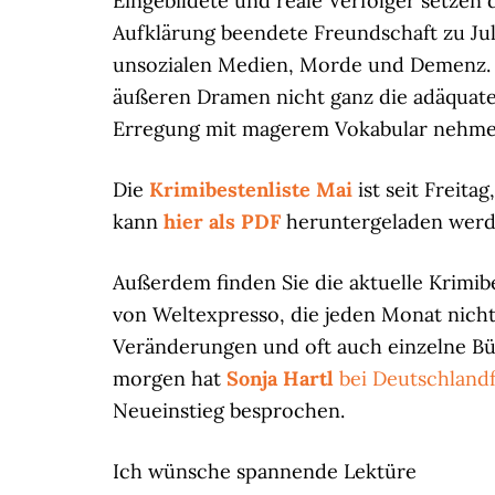
Eingebildete und reale Verfolger setzen d
Aufklärung beendete Freundschaft zu Jul
unsozialen Medien, Morde und Demenz. 
äußeren Dramen nicht ganz die adäquate
Erregung mit magerem Vokabular nehme
Die
Krimibestenliste Mai
ist seit Freita
kann
hier als PDF
heruntergeladen werd
Außerdem finden Sie die aktuelle Krimib
von Weltexpresso, die jeden Monat nicht 
Veränderungen und oft auch einzelne Bü
morgen hat
Sonja Hartl
bei Deutschland
Neueinstieg besprochen.
Ich wünsche spannende Lektüre