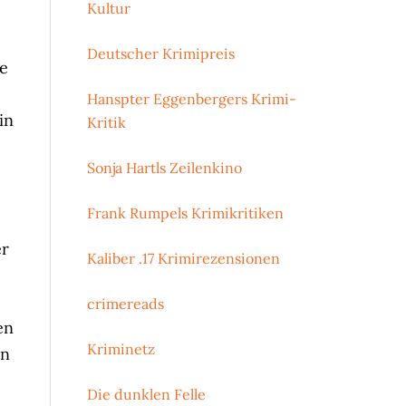
Kultur
Deutscher Krimipreis
de
Hanspter Eggenbergers Krimi-
in
Kritik
Sonja Hartls Zeilenkino
Frank Rumpels Krimikritiken
er
Kaliber .17 Krimirezensionen
crimereads
en
Kriminetz
en
Die dunklen Felle