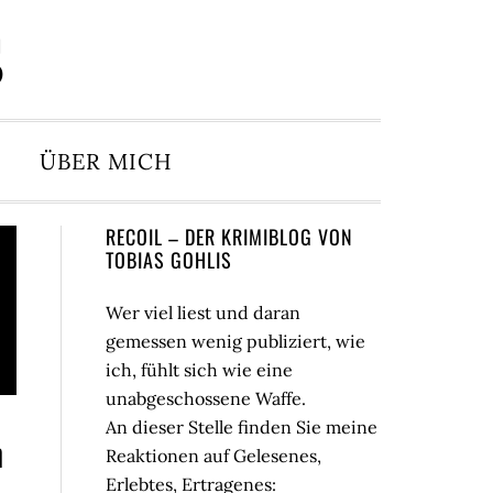
S
ÜBER MICH
Seitenspalte
RECOIL – DER KRIMIBLOG VON
TOBIAS GOHLIS
Wer viel liest und daran
gemessen wenig publiziert, wie
ich, fühlt sich wie eine
unabgeschossene Waffe.
An dieser Stelle finden Sie meine
n
Reaktionen auf Gelesenes,
Erlebtes, Ertragenes: