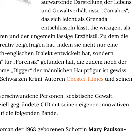
aufwartende Darstellung der Lebens
und Gewaltverhältnisse „Camahos“,
das sich leicht als Grenada
entschlüsseln lässt, die witzigen, als
en und der ungemein lässige Erzählstil. Zu dem die
reativ beigetragen hat, indem sie nicht nur eine
ch-englischen Dialekt entwickelt hat, sondern
“ für „Forensik“ gefunden hat, die zudem noch der
name „Digger“ der männlichen Hauptfigur ist gewiss
n Schwarzen Krimi-Autoren
Chester Himes
und seine
verschwundene Personen, sexistische Gewalt,
ziell gegründete CID mit seinen eigenen innovativen
uf die folgenden Bände.
roman der 1968 geborenen Schottin
Mary Paulson-