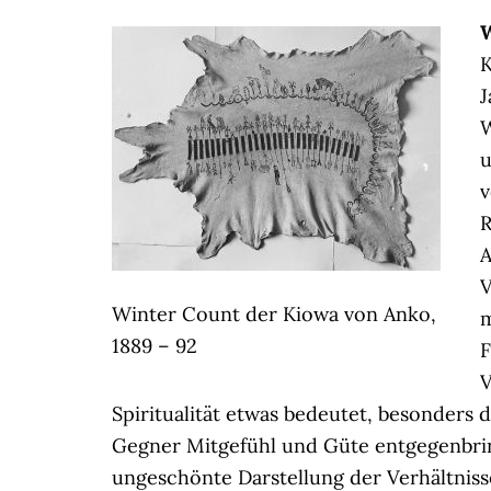
K
J
W
u
v
R
A
V
Winter Count der Kiowa von Anko,
m
1889 – 92
F
V
Spiritualität etwas bedeutet, besonder
Gegner Mitgefühl und Güte entgegenbri
ungeschönte Darstellung der Verhältniss