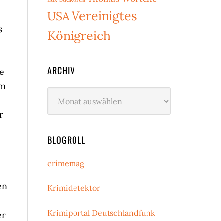
Vereinigtes
USA
s
Königreich
ARCHIV
ie
im
Archiv
r
BLOGROLL
crimemag
en
Krimidetektor
Krimiportal Deutschlandfunk
er