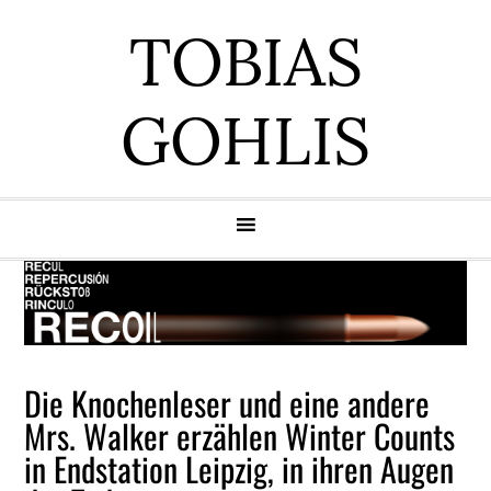
Zur
Zum
Zur
Zur
TOBIAS
Hauptnavigation
Inhalt
Seitenspalte
Fußzeile
springen
springen
springen
springen
GOHLIS
Die Knochenleser und eine andere
Mrs. Walker erzählen Winter Counts
in Endstation Leipzig, in ihren Augen