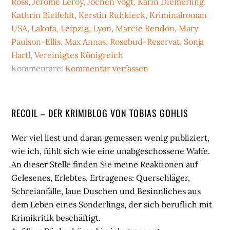
Ross
,
Jérôme Leroy
,
Jochen Vogt
,
Karin Diemerling
,
Kathrin Bielfeldt
,
Kerstin Ruhkieck
,
Kriminalroman
USA
,
Lakota
,
Leipzig
,
Lyon
,
Marcie Rendon
,
Mary
Paulson-Ellis
,
Max Annas
,
Rosebud-Reservat
,
Sonja
Hartl
,
Vereinigtes Königreich
Kommentare:
Kommentar verfassen
Seitenspalte
RECOIL – DER KRIMIBLOG VON TOBIAS GOHLIS
Wer viel liest und daran gemessen wenig publiziert,
wie ich, fühlt sich wie eine unabgeschossene Waffe.
An dieser Stelle finden Sie meine Reaktionen auf
Gelesenes, Erlebtes, Ertragenes: Querschläger,
Schreianfälle, laue Duschen und Besinnliches aus
dem Leben eines Sonderlings, der sich beruflich mit
Krimikritik beschäftigt.