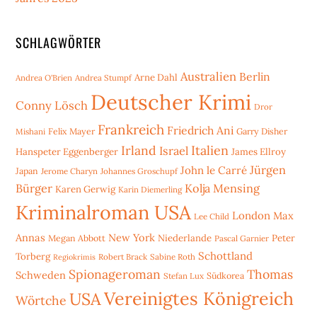
SCHLAGWÖRTER
Australien
Berlin
Arne Dahl
Andrea O'Brien
Andrea Stumpf
Deutscher Krimi
Conny Lösch
Dror
Frankreich
Friedrich Ani
Mishani
Felix Mayer
Garry Disher
Irland
Italien
Israel
Hanspeter Eggenberger
James Ellroy
Jürgen
John le Carré
Japan
Jerome Charyn
Johannes Groschupf
Bürger
Kolja Mensing
Karen Gerwig
Karin Diemerling
Kriminalroman USA
London
Max
Lee Child
Annas
New York
Niederlande
Peter
Megan Abbott
Pascal Garnier
Schottland
Torberg
Robert Brack
Sabine Roth
Regiokrimis
Spionageroman
Thomas
Schweden
Stefan Lux
Südkorea
Vereinigtes Königreich
USA
Wörtche