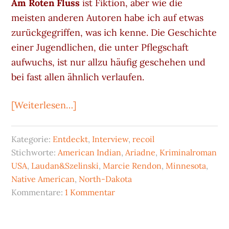
Am Roten Fluss
ist Fiktion, aber wie die
meisten anderen Autoren habe ich auf etwas
zurückgegriffen, was ich kenne. Die Geschichte
einer Jugendlichen, die unter Pflegschaft
aufwuchs, ist nur allzu häufig geschehen und
bei fast allen ähnlich verlaufen.
ÜberMarcie
[Weiterlesen…]
Rendon:
Am
Kategorie:
Entdeckt
,
Interview
,
recoil
Roten
Stichworte:
American Indian
,
Ariadne
,
Kriminalroman
Fluss
USA
,
Laudan&Szelinski
,
Marcie Rendon
,
Minnesota
,
–
Native American
,
North-Dakota
Kommentare:
1 Kommentar
Interview