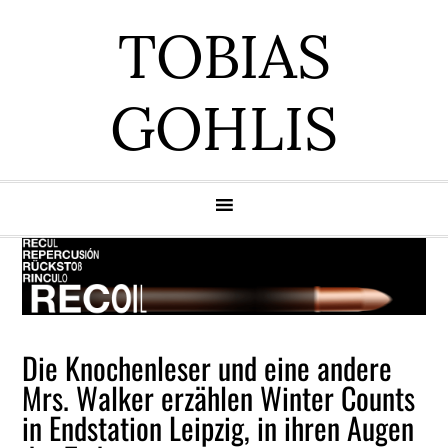
Zur
Zum
Zur
Zur
TOBIAS
Hauptnavigation
Inhalt
Seitenspalte
Fußzeile
springen
springen
springen
springen
GOHLIS
Die Knochenleser und eine andere
Mrs. Walker erzählen Winter Counts
in Endstation Leipzig, in ihren Augen