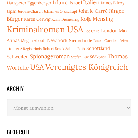
Irland
Italien
Israel
Hanspeter Eggenberger
James Ellroy
Jürgen
John le Carré
Japan
Jerome Charyn
Johannes Groschupf
Bürger
Kolja Mensing
Karen Gerwig
Karin Diemerling
Kriminalroman USA
London
Max
Lee Child
Annas
New York
Niederlande
Peter
Megan Abbott
Pascal Garnier
Schottland
Torberg
Robert Brack
Sabine Roth
Regiokrimis
Spionageroman
Thomas
Schweden
Stefan Lux
Südkorea
Vereinigtes Königreich
USA
Wörtche
ARCHIV
Archiv
BLOGROLL