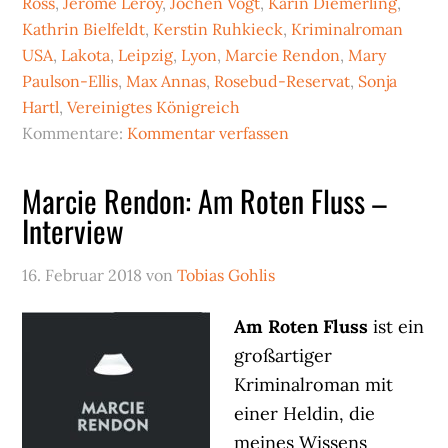
Ross
,
Jérôme Leroy
,
Jochen Vogt
,
Karin Diemerling
,
Kathrin Bielfeldt
,
Kerstin Ruhkieck
,
Kriminalroman
USA
,
Lakota
,
Leipzig
,
Lyon
,
Marcie Rendon
,
Mary
Paulson-Ellis
,
Max Annas
,
Rosebud-Reservat
,
Sonja
Hartl
,
Vereinigtes Königreich
Kommentare:
Kommentar verfassen
Marcie Rendon: Am Roten Fluss –
Interview
16. Februar 2018
von
Tobias Gohlis
Am Roten Fluss
ist ein
großartiger
Kriminalroman mit
einer Heldin, die
meines Wissens