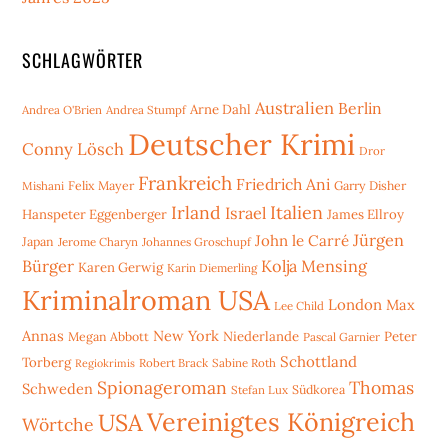
SCHLAGWÖRTER
Australien
Berlin
Arne Dahl
Andrea O'Brien
Andrea Stumpf
Deutscher Krimi
Conny Lösch
Dror
Frankreich
Friedrich Ani
Mishani
Felix Mayer
Garry Disher
Irland
Italien
Israel
Hanspeter Eggenberger
James Ellroy
Jürgen
John le Carré
Japan
Jerome Charyn
Johannes Groschupf
Bürger
Kolja Mensing
Karen Gerwig
Karin Diemerling
Kriminalroman USA
London
Max
Lee Child
Annas
New York
Niederlande
Peter
Megan Abbott
Pascal Garnier
Schottland
Torberg
Robert Brack
Sabine Roth
Regiokrimis
Spionageroman
Thomas
Schweden
Stefan Lux
Südkorea
Vereinigtes Königreich
USA
Wörtche