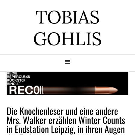
Zur
Zum
Zur
Zur
TOBIAS
Hauptnavigation
Inhalt
Seitenspalte
Fußzeile
springen
springen
springen
springen
GOHLIS
Die Knochenleser und eine andere
Mrs. Walker erzählen Winter Counts
in Endstation Leipzig, in ihren Augen