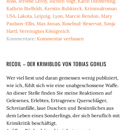
Ross
,
Jérôme Leroy
,
Jochen Vogt
,
Karin Diemerling
,
Kathrin Bielfeldt
,
Kerstin Ruhkieck
,
Kriminalroman
USA
,
Lakota
,
Leipzig
,
Lyon
,
Marcie Rendon
,
Mary
Paulson-Ellis
,
Max Annas
,
Rosebud-Reservat
,
Sonja
Hartl
,
Vereinigtes Königreich
Kommentare:
Kommentar verfassen
Seitenspalte
RECOIL – DER KRIMIBLOG VON TOBIAS GOHLIS
Wer viel liest und daran gemessen wenig publiziert,
wie ich, fühlt sich wie eine unabgeschossene Waffe.
An dieser Stelle finden Sie meine Reaktionen auf
Gelesenes, Erlebtes, Ertragenes: Querschläger,
Schreianfälle, laue Duschen und Besinnliches aus
dem Leben eines Sonderlings, der sich beruflich mit
Krimikritik beschäftigt.