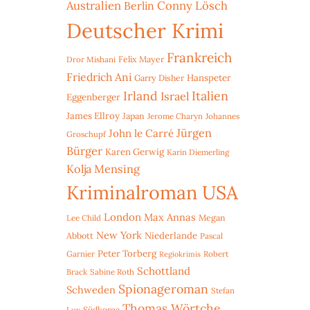
Australien
Conny Lösch
Berlin
Deutscher Krimi
Frankreich
Dror Mishani
Felix Mayer
Friedrich Ani
Hanspeter
Garry Disher
Irland
Italien
Israel
Eggenberger
James Ellroy
Japan
Jerome Charyn
Johannes
Jürgen
John le Carré
Groschupf
Bürger
Karen Gerwig
Karin Diemerling
Kolja Mensing
Kriminalroman USA
London
Max Annas
Lee Child
Megan
New York
Niederlande
Abbott
Pascal
Peter Torberg
Garnier
Robert
Regiokrimis
Schottland
Brack
Sabine Roth
Spionageroman
Schweden
Stefan
Thomas Wörtche
Lux
Südkorea