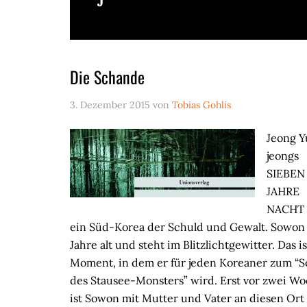
J
Die Schande
3. Dezember 2015
von
Tobias Gohlis
Jeong Y
jeongs
SIEBEN
JAHRE
NACHT 
ein Süd-Korea der Schuld und Gewalt. Sowon i
Jahre alt und steht im Blitzlichtgewitter. Das i
Moment, in dem er für jeden Koreaner zum “
des Stausee-Monsters” wird. Erst vor zwei W
ist Sowon mit Mutter und Vater an diesen Ort