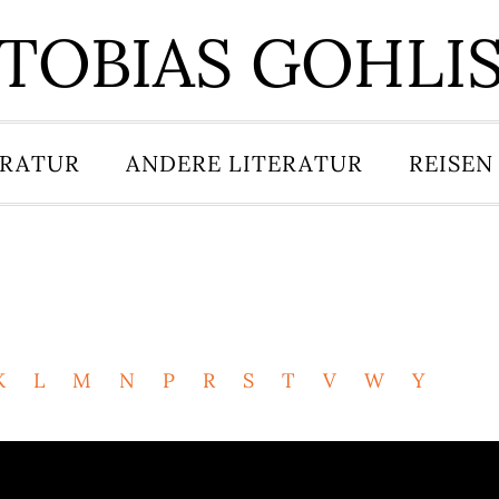
TOBIAS GOHLI
ERATUR
ANDERE LITERATUR
REISEN
K
L
M
N
P
R
S
T
V
W
Y