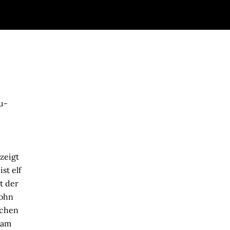
u-
zeigt
st elf
st der
Sohn
ochen
 am