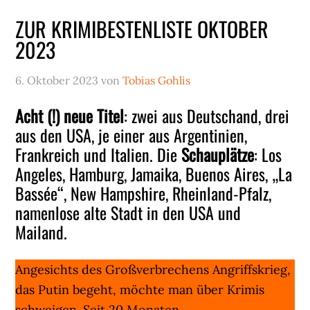
ZUR KRIMIBESTENLISTE OKTOBER
2023
6. Oktober 2023
von
Tobias Gohlis
Acht (!) neue Titel
: zwei aus Deutschand, drei
aus den USA, je einer aus Argentinien,
Frankreich und Italien. Die
Schauplätze
: Los
Angeles, Hamburg, Jamaika, Buenos Aires, „La
Bassée“, New Hampshire, Rheinland-Pfalz,
namenlose alte Stadt in den USA und
Mailand.
Angesichts des Großverbrechens Angriffskrieg,
das Putin begeht, möchte man über Krimis
schweigen. Seit 20 Monaten.