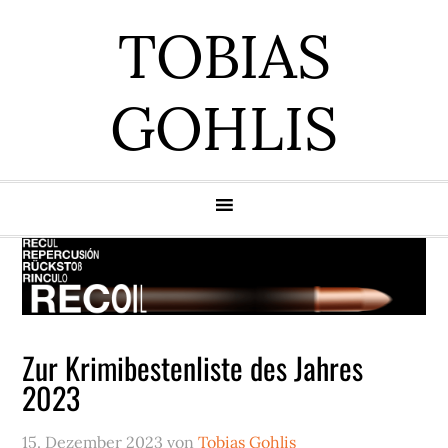
Zur
Zum
Zur
Zur
TOBIAS
Hauptnavigation
Inhalt
Seitenspalte
Fußzeile
springen
springen
springen
springen
GOHLIS
Zur Krimibestenliste des Jahres
2023
15. Dezember 2023
von
Tobias Gohlis