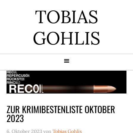
Zur
Zum
Zur
Zur
TOBIAS
Hauptnavigation
Inhalt
Seitenspalte
Fußzeile
springen
springen
springen
springen
GOHLIS
ZUR KRIMIBESTENLISTE OKTOBER
2023
6. Oktober 2023
von
Tobias Gohlis