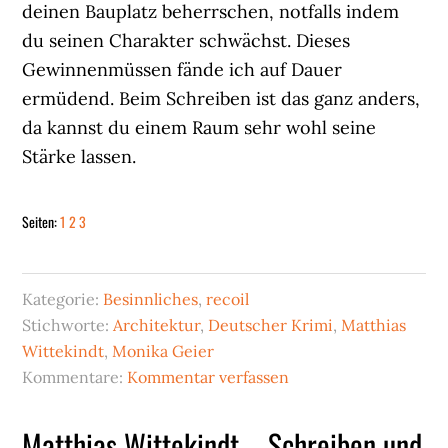
deinen Bauplatz beherrschen, notfalls indem
du seinen Charakter schwächst. Dieses
Gewinnenmüssen fände ich auf Dauer
ermüdend. Beim Schreiben ist das ganz anders,
da kannst du einem Raum sehr wohl seine
Stärke lassen.
Seite
Seite
Seite
Seiten:
1
2
3
Kategorie:
Besinnliches
,
recoil
Stichworte:
Architektur
,
Deutscher Krimi
,
Matthias
Wittekindt
,
Monika Geier
Kommentare:
Kommentar verfassen
Matthias Wittekindt – Schreiben und