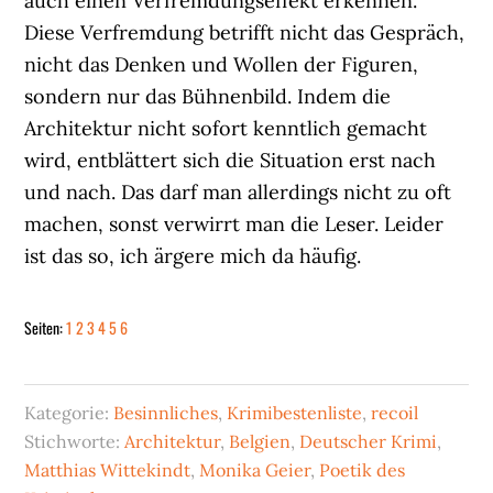
auch einen Verfremdungseffekt erkennen.
Diese Verfremdung betrifft nicht das Gespräch,
nicht das Denken und Wollen der Figuren,
sondern nur das Bühnenbild. Indem die
Architektur nicht sofort kenntlich gemacht
wird, entblättert sich die Situation erst nach
und nach. Das darf man allerdings nicht zu oft
machen, sonst verwirrt man die Leser. Leider
ist das so, ich ärgere mich da häufig.
Seite
Seite
Seite
Seite
Seite
Seite
Seiten:
1
2
3
4
5
6
Kategorie:
Besinnliches
,
Krimibestenliste
,
recoil
Stichworte:
Architektur
,
Belgien
,
Deutscher Krimi
,
Matthias Wittekindt
,
Monika Geier
,
Poetik des