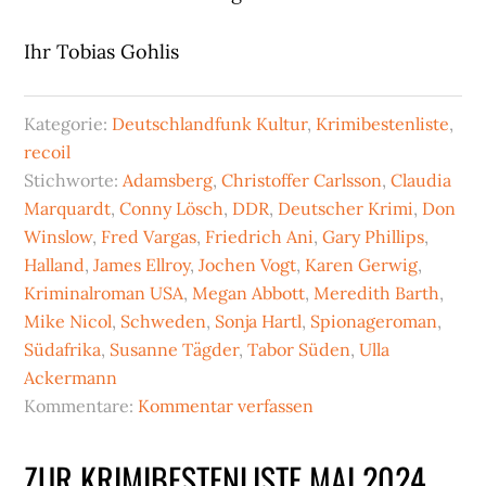
Ihr Tobias Gohlis
Kategorie:
Deutschlandfunk Kultur
,
Krimibestenliste
,
recoil
Stichworte:
Adamsberg
,
Christoffer Carlsson
,
Claudia
Marquardt
,
Conny Lösch
,
DDR
,
Deutscher Krimi
,
Don
Winslow
,
Fred Vargas
,
Friedrich Ani
,
Gary Phillips
,
Halland
,
James Ellroy
,
Jochen Vogt
,
Karen Gerwig
,
Kriminalroman USA
,
Megan Abbott
,
Meredith Barth
,
Mike Nicol
,
Schweden
,
Sonja Hartl
,
Spionageroman
,
Südafrika
,
Susanne Tägder
,
Tabor Süden
,
Ulla
Ackermann
Kommentare:
Kommentar verfassen
ZUR KRIMIBESTENLISTE MAI 2024