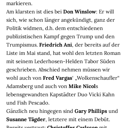
markieren.
Am klarsten ist dies bei
Don Winslow
: Er will
sich, wie schon länger angekündigt, ganz der
Politik widmen, d.h. dem entschiedenen
publizistischen Kampf gegen Trump und den
Trumpismus.
Friedrich Ani
, der bereits auf der
Liste im Mai stand, hat wohl den letzten Roman
mit seinem Lederhosen-Helden Tabor Süden
geschrieben. Abschied nehmen müssen wir
wohl auch von
Fred Vargas
‘ „Wolkenschaufler“
Adamsberg und auch von
Mike Nicol
s
lebensgewandten Kapstädter Duo Vicki Kahn
und Fish Pescado.
Gänzlich neu hingegen sind
Gary Phillips
und
Susanne Tägder
, letztere mit einem Debüt.
Bereits vertraut:
Christoffer Carlsson
mit