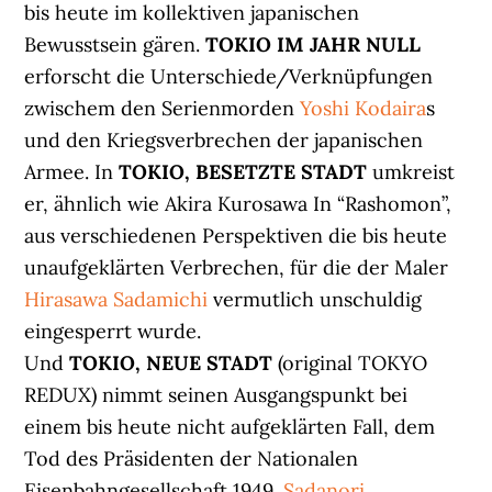
bis heute im kollektiven japanischen
Bewusstsein gären.
TOKIO IM JAHR NULL
erforscht die Unterschiede/Verknüpfungen
zwischem den Serienmorden
Yoshi Kodaira
s
und den Kriegsverbrechen der japanischen
Armee. In
TOKIO, BESETZTE STADT
umkreist
er, ähnlich wie Akira Kurosawa In “Rashomon”,
aus verschiedenen Perspektiven die bis heute
unaufgeklärten Verbrechen, für die der Maler
Hirasawa Sadamichi
vermutlich unschuldig
eingesperrt wurde.
Und
TOKIO, NEUE STADT
(original TOKYO
REDUX) nimmt seinen Ausgangspunkt bei
einem bis heute nicht aufgeklärten Fall, dem
Tod des Präsidenten der Nationalen
Eisenbahngesellschaft 1949.
Sadanori