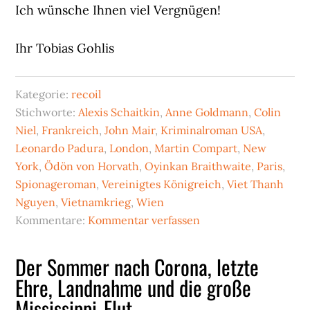
Ich wünsche Ihnen viel Vergnügen!
Ihr Tobias Gohlis
Kategorie:
recoil
Stichworte:
Alexis Schaitkin
,
Anne Goldmann
,
Colin
Niel
,
Frankreich
,
John Mair
,
Kriminalroman USA
,
Leonardo Padura
,
London
,
Martin Compart
,
New
York
,
Ödön von Horvath
,
Oyinkan Braithwaite
,
Paris
,
Spionageroman
,
Vereinigtes Königreich
,
Viet Thanh
Nguyen
,
Vietnamkrieg
,
Wien
Kommentare:
Kommentar verfassen
Der Sommer nach Corona, letzte
Ehre, Landnahme und die große
Mississippi-Flut