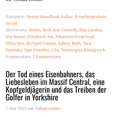
Kategorie:
Deutschlandfunk Kultur
,
Krimibestenliste
,
recoil
Stichworte:
Berlin
,
Beth Ann Fennelly
,
Else Laudan
,
Eva Bonné
,
Friedrich Ani
,
Johannes Groschupf
,
München
,
Richard Osman
,
Sabine Roth
,
Sara
Paretsky
,
Tom Franklin
,
USA
,
Vereinigtes Königreich
Kommentare:
2 Kommentare
Der Tod eines Eisenbahners, das
Liebesleben im Massif Central, eine
Kopfgeldjägerin und das Treiben der
Golfer in Yorkshire
7. Mai 2021
von
Tobias Gohlis