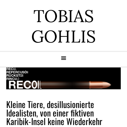
Zur
Zum
Zur
Zur
TOBIAS
Hauptnavigation
Inhalt
Seitenspalte
Fußzeile
springen
springen
springen
springen
GOHLIS
Kleine Tiere, desillusionierte
Idealisten, von einer fiktiven
Karibik-Insel keine Wiederkehr